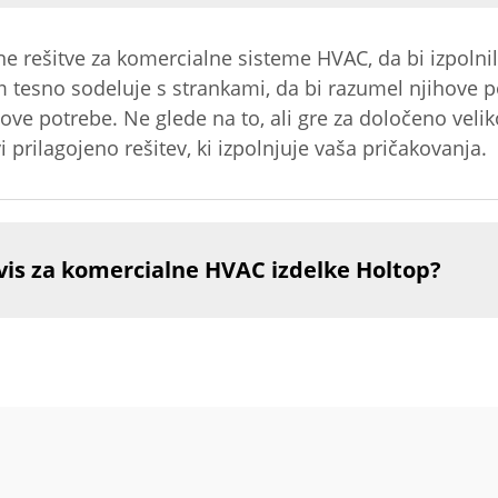
ne rešitve za komercialne sisteme HVAC, da bi izpolni
m tesno sodeluje s strankami, da bi razumel njihove po
ihove potrebe. Ne glede na to, ali gre za določeno velik
 prilagojeno rešitev, ki izpolnjuje vaša pričakovanja.
vis za komercialne HVAC izdelke Holtop?