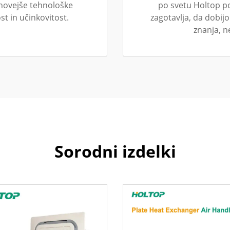
jnovejše tehnološke
po svetu Holtop po
st in učinkovitost.
zagotavlja, da dobi
znanja, n
Sorodni izdelki