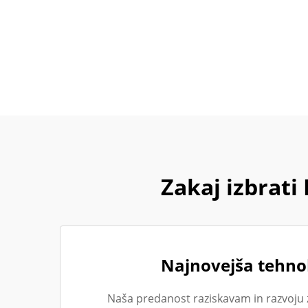
Zakaj izbrat
Najnovejša tehnol
Naša predanost raziskavam in razvoju 