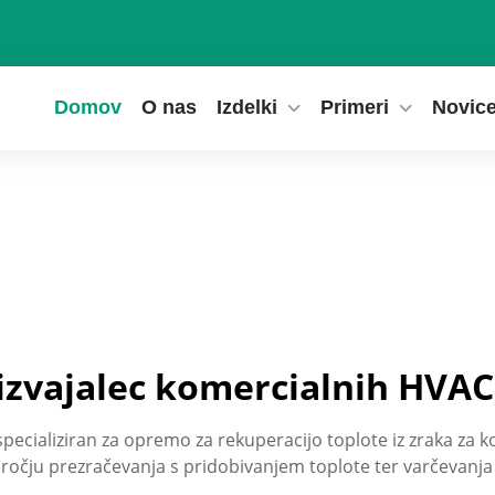
Domov
O nas
Izdelki
Primeri
Novic
izvajalec komercialnih HVAC
, specializiran za opremo za rekuperacijo toplote iz zraka z
dročju prezračevanja s pridobivanjem toplote ter varčevanja