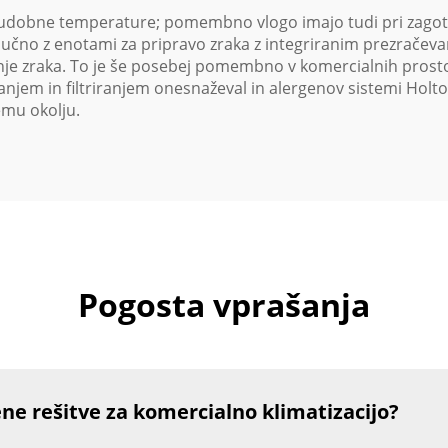
e udobne temperature; pomembno vlogo imajo tudi pri zagot
jučno z enotami za pripravo zraka z integriranim prezračev
je zraka. To je še posebej pomembno v komercialnih prostorih
manjem in filtriranjem onesnaževal in alergenov sistemi Holt
emu okolju.
Pogosta vprašanja
ene rešitve za komercialno klimatizacijo?