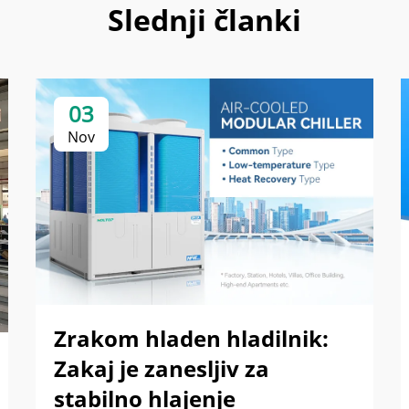
Slednji članki
03
Nov
Zrakom hladen hladilnik:
Zakaj je zanesljiv za
stabilno hlajenje