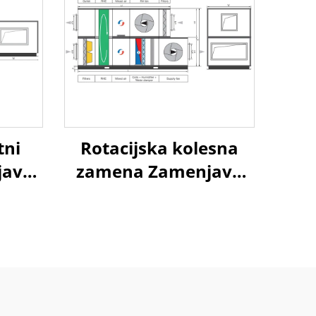
tni
Rotacijska kolesna
java
zamena Zamenjava
k
zraka na zrak
vna
Toplotna ponovna
avni
uporaba Obravnavni
em
enotski sistem