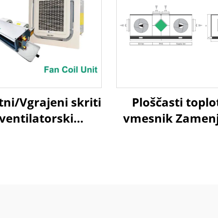
ni/Vgrajeni skriti
Ploščasti toplo
ventilatorski
vmesnik Zamen
konvektor
zraka na zra
Toplotna pono
uporaba Obravn
enotski sist