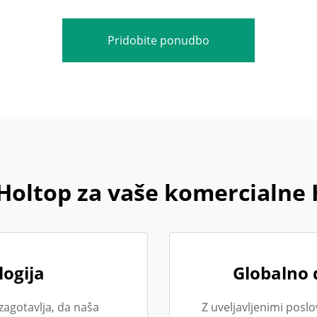
Pridobite ponudbo
i Holtop za vaše komercialne
ogija
Globalno 
zagotavlja, da naša
Z uveljavljenimi pos