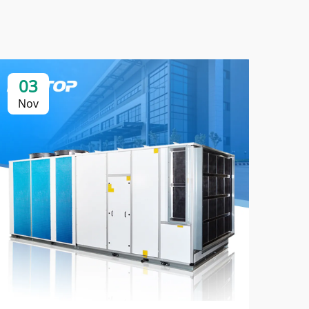
03
0
Nov
No