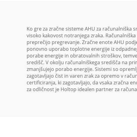
Ko gre za zračne sisteme AHU za računalniška sre
visoko kakovost notranjega zraka. Računalniška 
preprečijo pregrevanje. Zračne enote AHU podjet
ponovno uporabo toplotne energije iz odpadnega 
porabe energije in obratovalnih stroškov, temve
središč. V okolju računalniškega središča na pr
zmanjšujejo porabo energije. Sistemi so opremljen
zagotavljajo čist in varen zrak za opremo v raču
certificiranja, ki zagotavljajo, da vsaka zračna
za odličnost je Holtop idealen partner za računa