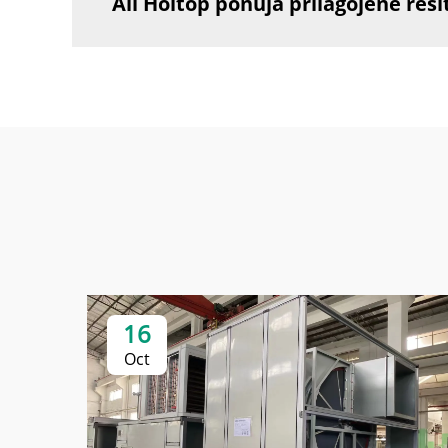
Ali Holtop ponuja prilagojene reš
16
Oct