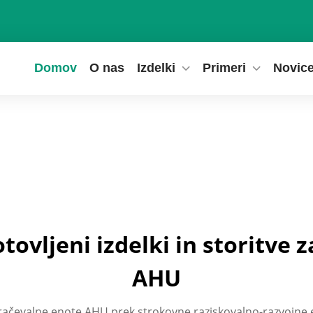
Domov
O nas
Izdelki
Primeri
Novic
tovljeni izdelki in storitve 
AHU
zračevalne enote AHU prek strokovne raziskovalno-razvojne e