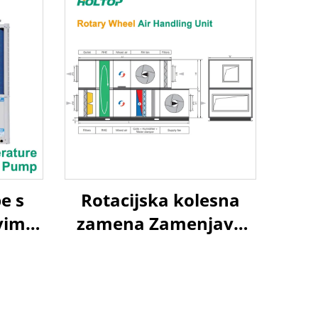
e s
Rotacijska kolesna
vim
zamena Zamenjava
e
zraka na zrak
e
Toplotna ponovna
uporaba Obravnavni
enotski sistem