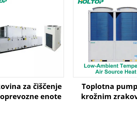
ovina za čiščenje
Toplotna pump
koprevozne enote
krožnim zrako
virjem za niz
temperatur