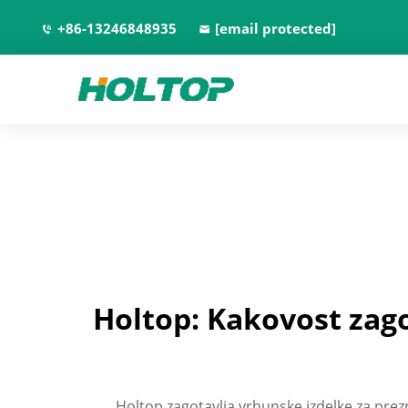
+86-13246848935
[email protected]
Holtop: Kakovost zago
Holtop zagotavlja vrhunske izdelke za pre