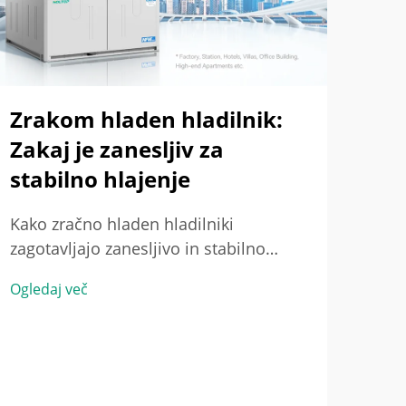
Zrakom hladen hladilnik:
Zakaj je zanesljiv za
stabilno hlajenje
Ven
Kako zračno hladen hladilniki
Uč
zagotavljajo zanesljivo in stabilno
on
delovanje. Razumevanje operativne
Ogledaj več
pr
stabilnosti zračno hladnih hladilnikov.
Zračno hladen hladilniki imajo
Razu
tendenco k bolj zanesljivemu
zapr
delovanju, ker odpoved toplote urejajo
prez
na preprost način in imajo trdno