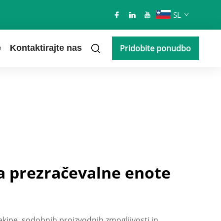
SL
e
Kontaktirajte nas
Pridobite ponudbo
za prezračevalne enote
kipe, sodobnih proizvodnih zmogljivosti in