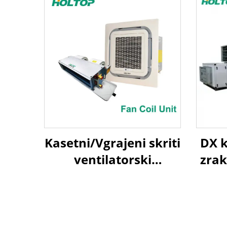
Kasetni/Vgrajeni skriti
DX k
ventilatorski
zra
konvektor