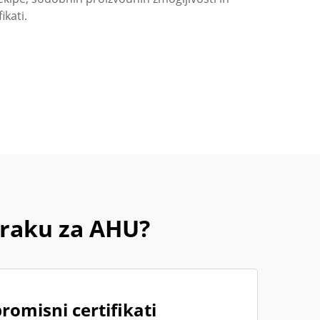
kati.
 zraku za AHU?
omisni certifikati