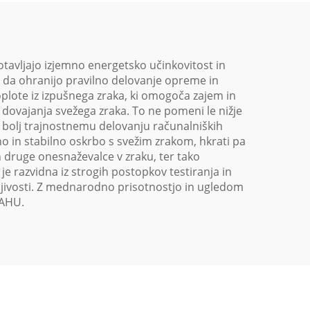
otavljajo izjemno energetsko učinkovitost in
, da ohranijo pravilno delovanje opreme in
plote iz izpušnega zraka, ki omogoča zajem in
dovajanja svežega zraka. To ne pomeni le nižje
k bolj trajnostnemu delovanju računalniških
o in stabilno oskrbo s svežim zrakom, hkrati pa
in druge onesnaževalce v zraku, ter tako
e razvidna iz strogih postopkov testiranja in
sljivosti. Z mednarodno prisotnostjo in ugledom
 AHU.