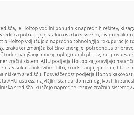
dišča, je Holtop vodilni ponudnik naprednih rešitev, ki zag
središča potrebujejo stalno oskrbo s svežim, čistim zrakom
ja Holtop vključujejo napredno tehnologijo rekuperacije to
zraka ter zmanjša količino energije, potrebne za pripravo 
č tudi zmanjšanje emisij toplogrednih plinov, kar prispeva 
imer zračni sistemi AHU podjetja Holtop zagotavljajo natančn
i z visoko učinkovitimi filtri, ki odstranjujejo prah, hlape 
nalniškem središču. Posveščenost podjetja Holtop kakovosti j
 enota AHU ustreza najvišjim standardom zmogljivosti in zane
lniška središča, ki iščejo napredne rešitve zračnih sistemov