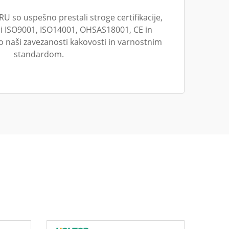
ZRU so uspešno prestali stroge certifikacije,
di ISO9001, ISO14001, OHSAS18001, CE in
 naši zavezanosti kakovosti in varnostnim
standardom.