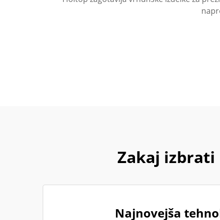
napr
Zakaj izbrati
Najnovejša tehnol