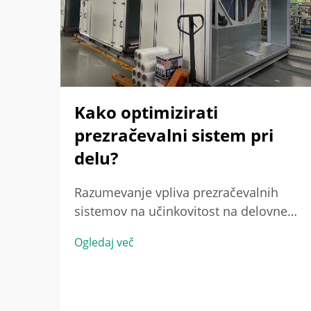
Kako optimizirati
prezračevalni sistem pri
delu?
Razumevanje vpliva prezračevalnih
sistemov na učinkovitost na delovnem
mestu Povezava med prezračevalnim
Ogledaj več
sistemom in izboljšano energetsko
učinkovitostjo Ko so prezračevalni
sistemi pravilno nastavljeni, dejansko
varčujejo z energijo tako, da