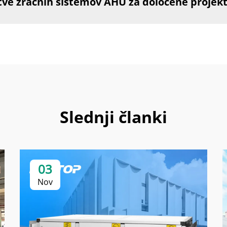
itve zračnih sistemov AHU za določene projek
Slednji članki
03
Nov