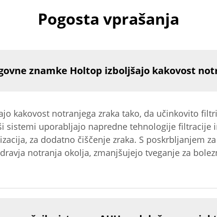
Pogosta vprašanja
govne znamke Holtop izboljšajo kakovost not
jo kakovost notranjega zraka tako, da učinkovito filtr
sistemi uporabljajo napredne tehnologije filtracije in
lizacija, za dodatno čiščenje zraka. S poskrbljanjem za
dravja notranja okolja, zmanjšujejo tveganje za bolez