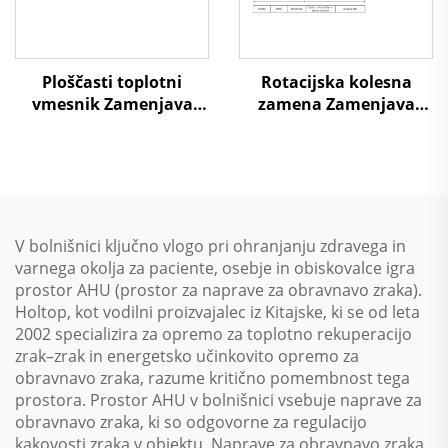
Ploščasti toplotni
Rotacijska kolesna
vmesnik Zamenjava
zamena Zamenjava
zraka na zrak Toplotna
zraka na zrak Toplotna
ponovna uporaba
ponovna uporaba
Obravnavni enotski
Obravnavni enotski
sistem
sistem
V bolnišnici ključno vlogo pri ohranjanju zdravega in
varnega okolja za paciente, osebje in obiskovalce igra
prostor AHU (prostor za naprave za obravnavo zraka).
Holtop, kot vodilni proizvajalec iz Kitajske, ki se od leta
2002 specializira za opremo za toplotno rekuperacijo
zrak–zrak in energetsko učinkovito opremo za
obravnavo zraka, razume kritično pomembnost tega
prostora. Prostor AHU v bolnišnici vsebuje naprave za
obravnavo zraka, ki so odgovorne za regulacijo
kakovosti zraka v objektu. Naprave za obravnavo zraka