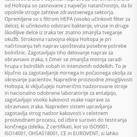
od Holtopa so zasnovane z največjo natančnostjo, da bi
izpolnile stroge zahteve zdravstvenega sektorja.
Opremljene so s filtrom HEPA (visoko učinkovit filter za
delce), ki učinkovito odstrani bakterije, viruse in druge
škodljive delce iz zraka ter znatno zmanjša tveganje
okužb. Strokovna razvojna ekipa Holtopa je pri
načrtovanju teh naprav upoštevala posebne potrebe
bolnišnic. Zagotavljajo tiho delovanje naprav za
obravnavo zraka, s čimer se zmanjša motnja zaradi
hrupa v bolniških sobah in intenzivnih oddelkih. To je
ključno za zagotavljanje mirnega in počasnega okolja za
okrevanje pacientov. Napredne proizvodne zmogljivosti
Holtopa, ki vključujejo numerično nadzorovane stroje
in nacionalno odobrene laboratorije za entalpijo,
zagotavljajo visoko kakovost vsake naprave za
obravnavo zraka. Napreden sistem upravljanja
zagotavlja strog nadzor kakovosti v celotnem
proizvodnem procesu, od izbire surovin do testiranja
končnega izdelka. Z certifikati, kot so ISO9001,
ISO14001, OHSAS18001, CE in EUROVENT, si lahko