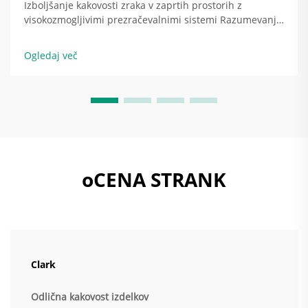
Izboljšanje kakovosti zraka v zaprtih prostorih z
visokozmogljivimi prezračevalnimi sistemi Razumevanje
kakovosti zraka v zaprtih prostorih in posledic za
zdravje Slaba kakovost zraka v zaprtih prostorih
Ogledaj več
resnično vpliva na ljudi, povzroča glavobol, utrujenost in
težave s...
oCENA STRANK
Clark
Odlična kakovost izdelkov