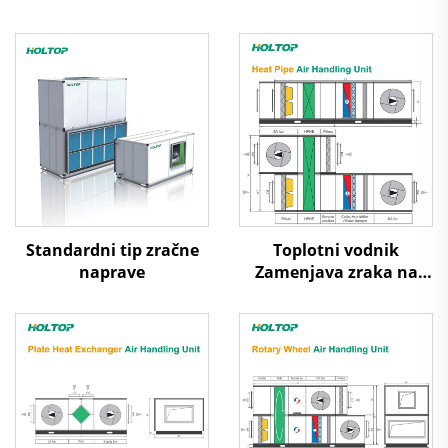
Standardni tip zračne
Toplotni vodnik
naprave
Zamenjava zraka na
zrak Toplotna ponovna
uporaba Obravnavni
enotski sistem