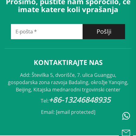
Prosimo, pustite nam sporočilo, če
imate katere koli vprašanja
Pošlji
KONTAKTIRAJTE NAS
Add: Številka 5, dvorišče, 7. ulica Guanggu,
gospodarska zona razvoja Badaling, okrožje Yanqing,
Beijing, Kitajska mednarodni trgovinski center
+86-13246848935
Tel:
Email:
[email protected]