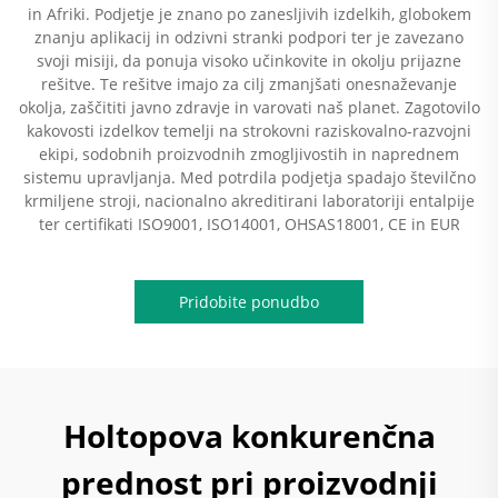
in Afriki. Podjetje je znano po zanesljivih izdelkih, globokem
znanju aplikacij in odzivni stranki podpori ter je zavezano
svoji misiji, da ponuja visoko učinkovite in okolju prijazne
rešitve. Te rešitve imajo za cilj zmanjšati onesnaževanje
okolja, zaščititi javno zdravje in varovati naš planet. Zagotovilo
kakovosti izdelkov temelji na strokovni raziskovalno-razvojni
ekipi, sodobnih proizvodnih zmogljivostih in naprednem
sistemu upravljanja. Med potrdila podjetja spadajo številčno
krmiljene stroji, nacionalno akreditirani laboratoriji entalpije
ter certifikati ISO9001, ISO14001, OHSAS18001, CE in EUR
Pridobite ponudbo
Holtopova konkurenčna
prednost pri proizvodnji