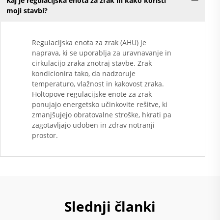
Kaj je regulacijska enota za zrak in kako koristi
moji stavbi?
Regulacijska enota za zrak (AHU) je
naprava, ki se uporablja za uravnavanje in
cirkulacijo zraka znotraj stavbe. Zrak
kondicionira tako, da nadzoruje
temperaturo, vlažnost in kakovost zraka.
Holtopove regulacijske enote za zrak
ponujajo energetsko učinkovite rešitve, ki
zmanjšujejo obratovalne stroške, hkrati pa
zagotavljajo udoben in zdrav notranji
prostor.
Slednji članki