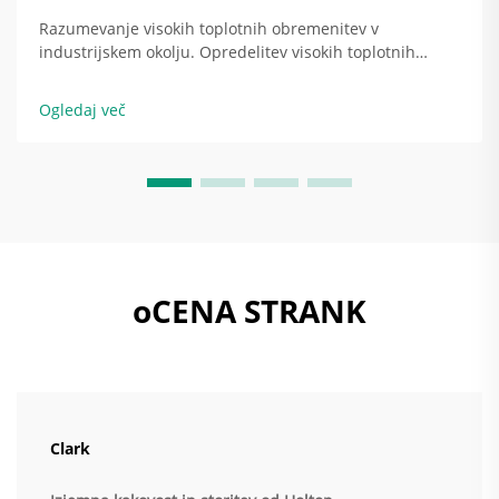
Razumevanje visokih toplotnih obremenitev v
industrijskem okolju. Opredelitev visokih toplotnih
obremenitev v industrijskih objektih. Ko industrijske
dejavnosti oddajajo več toplote, kot jo lahko obvladujejo
Ogledaj več
običajni prezračevalni sistemi, nastanejo tako
imenovane visoke toplotne obremenitve. Livarne in...
oCENA STRANK
Clark