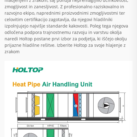
hladjenjem z zrakom, saj ponuja nepremagljivo učinkovitost,
zmogljivost in zanesljivost. Z profesionalno raziskovalno in
razvojno ekipo, naprednimi proizvodnimi zmogljivostmi ter
celovitim certifikacijo zagotavlja, da njegovi hladilniki
izpolnjujejo najvišje standarde kakovosti. Poleg tega njegova
odločena podpora trajnostnemu razvoju in varstvu okolja
naredi Holtop postane prvi izbor za podjetja, ki iščejo okolju
prijazne hladilne rešitve. Izberite Holtop za svoje hlajenje z
zrakom