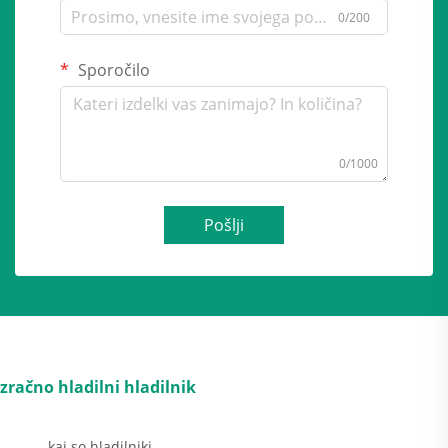
0/200
Sporočilo
0/1000
Pošlji
zračno hladilni hladilnik
kaj so hladilniki