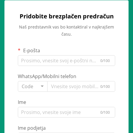
Pridobite brezplačen predračun
Naš predstavnik vas bo kontaktiral v najkrajšem
času.
E-pošta
0/100
WhatsApp/Mobilni telefon
Code
0/100
Ime
0/100
Ime podjetja