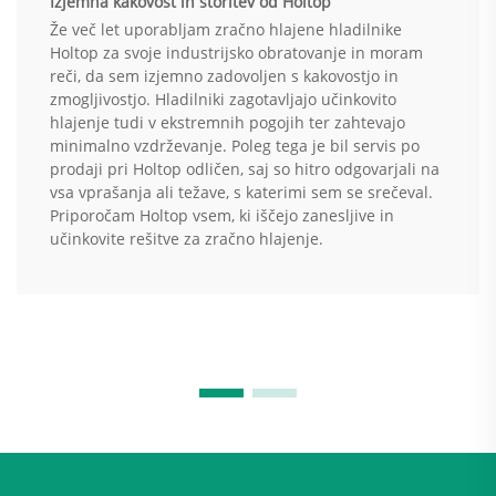
Izjemna kakovost in storitev od Holtop
Že več let uporabljam zračno hlajene hladilnike
Holtop za svoje industrijsko obratovanje in moram
reči, da sem izjemno zadovoljen s kakovostjo in
zmogljivostjo. Hladilniki zagotavljajo učinkovito
hlajenje tudi v ekstremnih pogojih ter zahtevajo
minimalno vzdrževanje. Poleg tega je bil servis po
prodaji pri Holtop odličen, saj so hitro odgovarjali na
vsa vprašanja ali težave, s katerimi sem se srečeval.
Priporočam Holtop vsem, ki iščejo zanesljive in
učinkovite rešitve za zračno hlajenje.