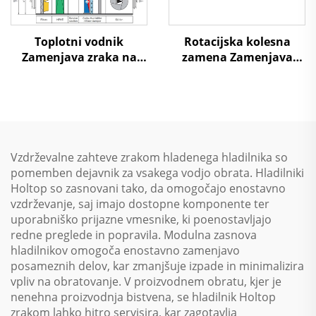
Toplotni vodnik
Rotacijska kolesna
Zamenjava zraka na
zamena Zamenjava
zrak Toplotna ponovna
zraka na zrak Toplotna
uporaba Obravnavni
ponovna uporaba
enotski sistem
Obravnavni enotski
sistem
Vzdrževalne zahteve zrakom hladenega hladilnika so
pomemben dejavnik za vsakega vodjo obrata. Hladilniki
Holtop so zasnovani tako, da omogočajo enostavno
vzdrževanje, saj imajo dostopne komponente ter
uporabniško prijazne vmesnike, ki poenostavljajo
redne preglede in popravila. Modulna zasnova
hladilnikov omogoča enostavno zamenjavo
posameznih delov, kar zmanjšuje izpade in minimalizira
vpliv na obratovanje. V proizvodnem obratu, kjer je
nenehna proizvodnja bistvena, se hladilnik Holtop
zrakom lahko hitro servisira, kar zagotavlja