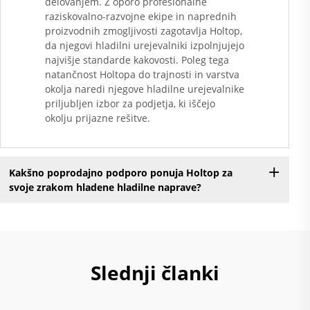
delovanjem. Z oporo profesionalne
raziskovalno-razvojne ekipe in naprednih
proizvodnih zmogljivosti zagotavlja Holtop,
da njegovi hladilni urejevalniki izpolnjujejo
najvišje standarde kakovosti. Poleg tega
natančnost Holtopa do trajnosti in varstva
okolja naredi njegove hladilne urejevalnike
priljubljen izbor za podjetja, ki iščejo
okolju prijazne rešitve.
Kakšno poprodajno podporo ponuja Holtop za
svoje zrakom hladene hladilne naprave?
Slednji članki