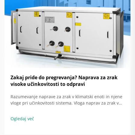
Zakaj pride do pregrevanja? Naprava za zrak
visoke učinkovitosti to odpravi
Razumevanje naprave za zrak v klimatski enoti in njene
vloge pri učinkovitosti sistema. Vloga naprav za zrak v
sistemu HVAC. Naprava za zrak v klimatski enoti je
temeljito tisto, kar zagotavlja razporeditev hladnega ali
Ogledaj več
toplega zraka po celotni stavbi. Ko potiska zrak...