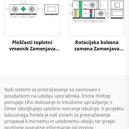
Ploščasti toplotni
Rotacijska kolesna
vmesnik Zamenjava
zamena Zamenjava
zraka na zrak Toplotna
zraka na zrak Toplotna
ponovna uporaba
ponovna uporaba
Obravnavni enotski
Obravnavni enotski
sistem
sistem
Naši sistemi za prezračevanje so zasnovani s
poudarkom na udobju uporabnika. Enote Holtop
ponujajo tiho delovanje in intuitivno upravljanje, s
čimer izboljšujejo splošno notranje izkušnjo. V projektu
luksuznega hotela je naš sistem za prezračevanje
prispeval k mirnemu in udobnemu okolju ter prejel
pozitivne povratne informacije od gostov.