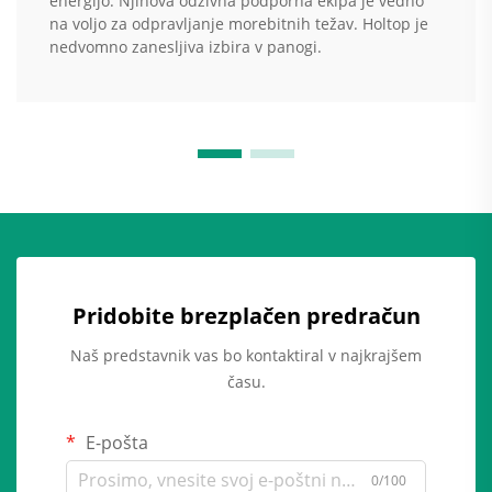
energijo. Njihova odzivna podporna ekipa je vedno
na voljo za odpravljanje morebitnih težav. Holtop je
nedvomno zanesljiva izbira v panogi.
Pridobite brezplačen predračun
Naš predstavnik vas bo kontaktiral v najkrajšem
času.
E-pošta
0/100