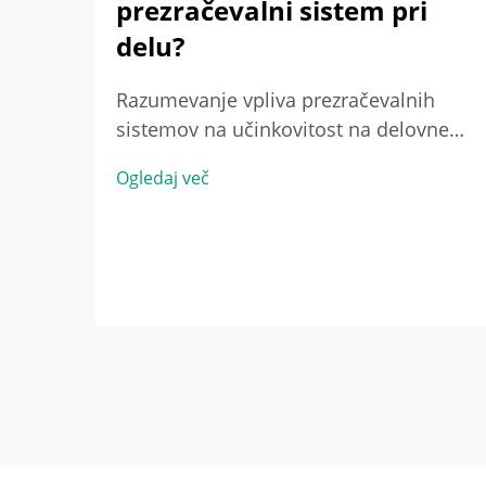
prezračevalni sistem pri
delu?
Razumevanje vpliva prezračevalnih
sistemov na učinkovitost na delovnem
mestu Povezava med prezračevalnim
Ogledaj več
sistemom in izboljšano energetsko
učinkovitostjo Ko so prezračevalni
sistemi pravilno nastavljeni, dejansko
varčujejo z energijo tako, da
prilagodijo količino zamenjane zraka ...