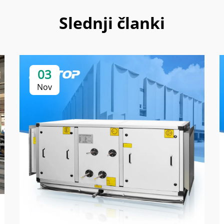
Slednji članki
03
Nov