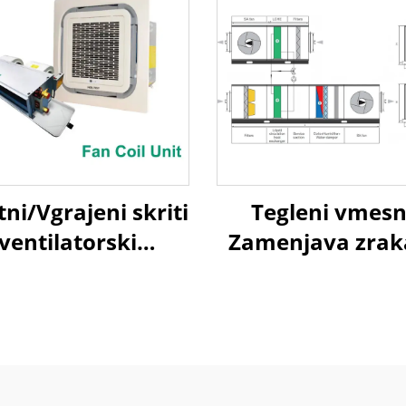
ni/Vgrajeni skriti
Tegleni vmesn
ventilatorski
Zamenjava zrak
konvektor
zrak Toplotn
ponovna upor
Obravnavni eno
sistem