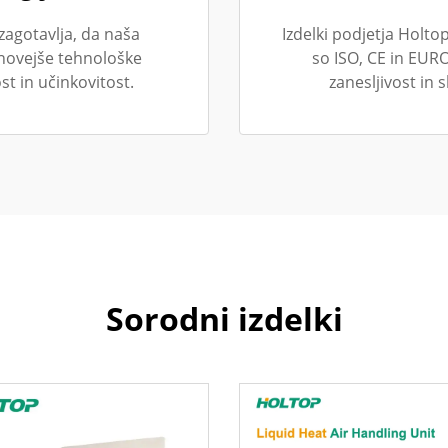
zagotavlja, da naša
Izdelki podjetja Holto
jnovejše tehnološke
so ISO, CE in EUR
st in učinkovitost.
zanesljivost in
Sorodni izdelki