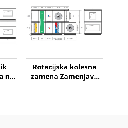
ik
Rotacijska kolesna
a na
zamena Zamenjava
a
zraka na zrak
aba
Toplotna ponovna
tski
uporaba Obravnavni
enotski sistem