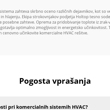
stema zahteva skrbno oceno različnih dejavnikov, kot so vel
in hlajenju. Ekipa strokovnjakov podjetja Holtop tesno sode
ve posebne zahteve. Oprema za pridobivanje toplote iz zrak-v
gotavlja optimalno zmogljivost in energetsko učinkovitost. T
ve in cenovno učinkovite komercialne HVAC rešitve.
Pogosta vprašanja
osti pri komercialnih sistemih HVAC?