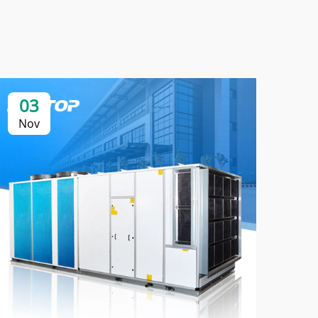
03
0
Nov
No