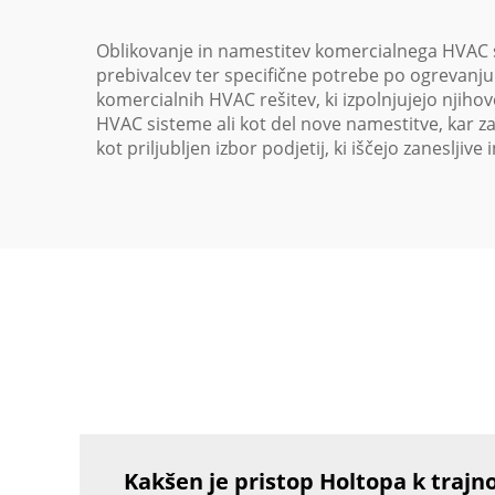
Oblikovanje in namestitev komercialnega HVAC si
prebivalcev ter specifične potrebe po ogrevanju 
komercialnih HVAC rešitev, ki izpolnjujejo njiho
HVAC sisteme ali kot del nove namestitve, kar za
kot priljubljen izbor podjetij, ki iščejo zaneslji
Kakšen je pristop Holtopa k trajn