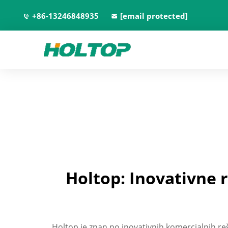
+86-13246848935
[email protected]
Holtop: Inovativne 
Holtop je znan po inovativnih komercialnih reši