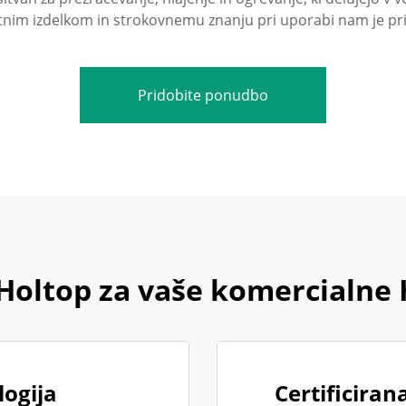
tnim izdelkom in strokovnemu znanju pri uporabi nam je pr
Pridobite ponudbo
i Holtop za vaše komercialne
ogija
Certificiran