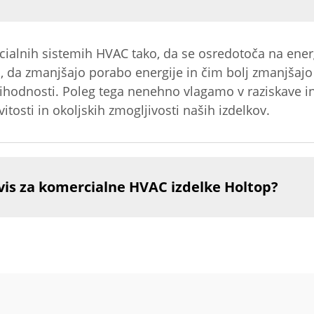
rcialnih sistemih HVAC tako, da se osredotoča na ener
o, da zmanjšajo porabo energije in čim bolj zmanjšajo 
 prihodnosti. Poleg tega nenehno vlagamo v raziskave in
itosti in okoljskih zmogljivosti naših izdelkov.
vis za komercialne HVAC izdelke Holtop?