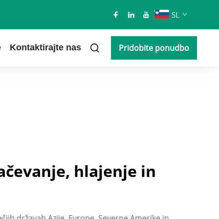
SL
e
Kontaktirajte nas
Pridobite ponudbo
čevanje, hlajenje in
večjih državah Azije, Evrope, Severne Amerike in