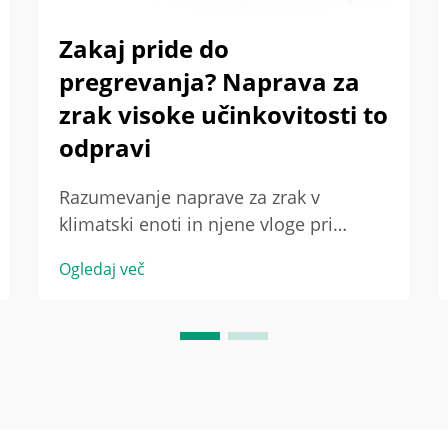
Zakaj pride do
pregrevanja? Naprava za
zrak visoke učinkovitosti to
odpravi
Razumevanje naprave za zrak v
klimatski enoti in njene vloge pri
učinkovitosti sistema. Vloga naprav za
Ogledaj več
zrak v sistemu HVAC. Naprava za zrak v
klimatski enoti je temeljito tisto, kar
zagotavlja razporeditev hladnega ali
toplega zraka po celotni stavbi. Ko
potiska zrak...