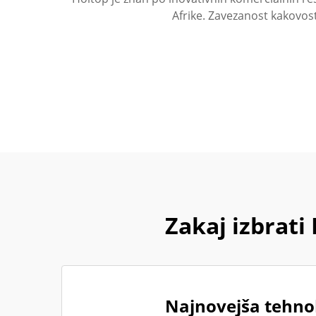
Afrike. Zavezanost kakovos
Zakaj izbrat
Najnovejša tehnol