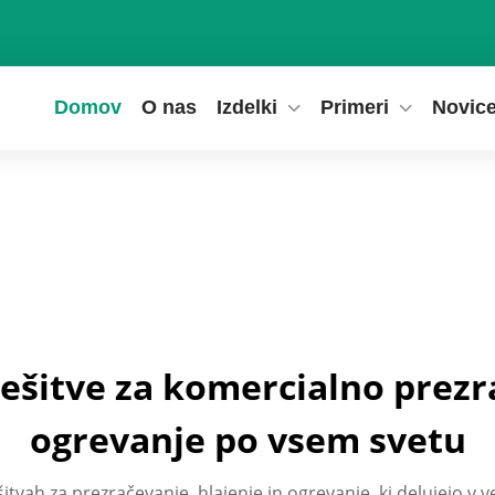
Domov
O nas
Izdelki
Primeri
Novic
rešitve za komercialno prezra
ogrevanje po vsem svetu
tvah za prezračevanje, hlajenje in ogrevanje, ki delujejo v 