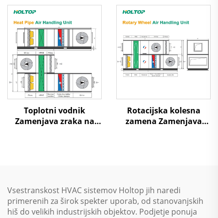
temperature
Toplotni vodnik
Rotacijska kolesna
Zamenjava zraka na
zamena Zamenjava
zrak Toplotna ponovna
zraka na zrak Toplotna
uporaba Obravnavni
ponovna uporaba
enotski sistem
Obravnavni enotski
sistem
Vsestranskost HVAC sistemov Holtop jih naredi
primerenih za širok spekter uporab, od stanovanjskih
hiš do velikih industrijskih objektov. Podjetje ponuja