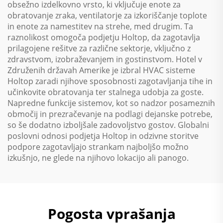
obsežno izdelkovno vrsto, ki vključuje enote za
obratovanje zraka, ventilatorje za izkoriščanje toplote
in enote za namestitev na strehe, med drugim. Ta
raznolikost omogoča podjetju Holtop, da zagotavlja
prilagojene rešitve za različne sektorje, vključno z
zdravstvom, izobraževanjem in gostinstvom. Hotel v
Združenih državah Amerike je izbral HVAC sisteme
Holtop zaradi njihove sposobnosti zagotavljanja tihe in
učinkovite obratovanja ter stalnega udobja za goste.
Napredne funkcije sistemov, kot so nadzor posameznih
območij in prezračevanje na podlagi dejanske potrebe,
so še dodatno izboljšale zadovoljstvo gostov. Globalni
poslovni odnosi podjetja Holtop in odzivne storitve
podpore zagotavljajo strankam najboljšo možno
izkušnjo, ne glede na njihovo lokacijo ali panogo.
Pogosta vprašanja