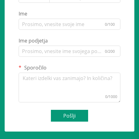
Ime
0/100
Ime podjetja
0/200
Sporočilo
0/1000
Pošlji