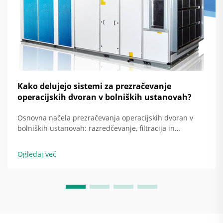
Kako delujejo sistemi za prezračevanje
operacijskih dvoran v bolniških ustanovah?
Osnovna načela prezračevanja operacijskih dvoran v
bolniških ustanovah: razredčevanje, filtracija in
usmerjen pretok zraka kot temeljne strategije. Danes se
operacijske dvorane v bolniških ustanovah zanašajo na
Ogledaj več
tri glavne pristope za ohranjanje kirurških mest brez
okužbe: razredčevanje …