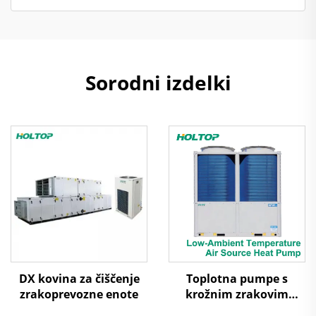
Sorodni izdelki
DX kovina za čiščenje
Toplotna pumpe s
zrakoprevozne enote
krožnim zrakovim
virjem za nize