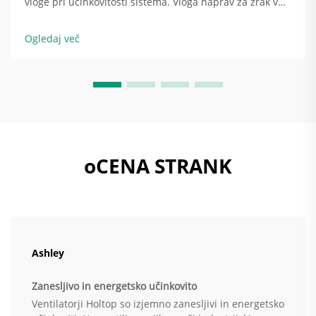
vloge pri učinkovitosti sistema. Vloga naprav za zrak v
sistemu HVAC. Naprava za zrak v klimatski enoti je
temeljito tisto, kar zagotavlja razporeditev hladnega ali
Ogledaj več
toplega zraka po celotni stavbi. Ko potiska zrak...
oCENA STRANK
Ashley
Zanesljivo in energetsko učinkovito
Ventilatorji Holtop so izjemno zanesljivi in energetsko