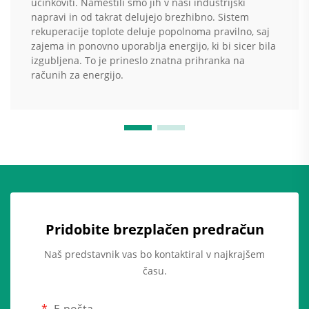
učinkoviti. Namestili smo jih v naši industrijski
napravi in od takrat delujejo brezhibno. Sistem
rekuperacije toplote deluje popolnoma pravilno, saj
zajema in ponovno uporablja energijo, ki bi sicer bila
izgubljena. To je prineslo znatna prihranka na
računih za energijo.
Pridobite brezplačen predračun
Naš predstavnik vas bo kontaktiral v najkrajšem
času.