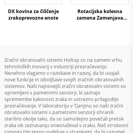
DX kovina za čiščenje
Rotacijska kolesna
zrakoprevozne enote
zamena Zamenjava
zraka na zrak Toplotna
ponovna uporaba
Obravnavni enotski
sistem
Zračni obratovalni sistemi Holtop so na samem vrhu
tehnoloških inovacij v industriji prezračevanja.
Nenehno vlagamo v raziskave in razvoj, da bi uvajali
nove funkcije in izboljšave svojih zračnih obratovalnih
sistemov. Naši najnovejši zračni obratovalni sistemi so
opremljeni s pametnimi senzorji, ki zaznajo
spremembe kakovosti zraka in ustrezno prilagodijo
prezračevanje. V laboratoriju v Tjanjinu so naši zračni
obratovalni sistemi s pametnimi senzorji ohranili
sterilno okolje tako, da so samodejno povečali pretok
zraka ob zaznavanju onesnaževal v zraku. Naš strokovni
razvojni tim tesno sodeluje s strankami, da bi razumel