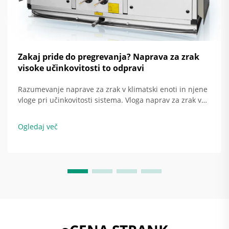
Zakaj pride do pregrevanja? Naprava za zrak
visoke učinkovitosti to odpravi
Razumevanje naprave za zrak v klimatski enoti in njene
vloge pri učinkovitosti sistema. Vloga naprav za zrak v
sistemu HVAC. Naprava za zrak v klimatski enoti je
temeljito tisto, kar zagotavlja razporeditev hladnega ali
Ogledaj več
toplega zraka po celotni stavbi. Ko potiska zrak...