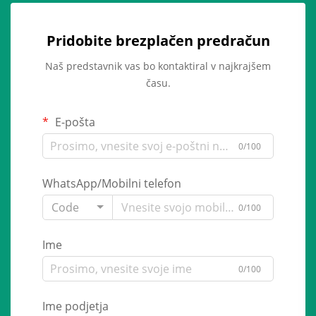
Pridobite brezplačen predračun
Naš predstavnik vas bo kontaktiral v najkrajšem
času.
E-pošta
0/100
WhatsApp/Mobilni telefon
Code
0/100
Ime
0/100
Ime podjetja