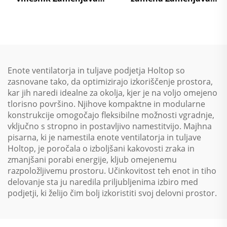
zraka na zrak Toplotna
zraka na zrak Toplotna
ponovna uporaba
ponovna uporaba
Obravnavni enotski
Obravnavni enotski
sistem
sistem
Enote ventilatorja in tuljave podjetja Holtop so
zasnovane tako, da optimizirajo izkoriščenje prostora,
kar jih naredi idealne za okolja, kjer je na voljo omejeno
tlorisno površino. Njihove kompaktne in modularne
konstrukcije omogočajo fleksibilne možnosti vgradnje,
vključno s stropno in postavljivo namestitvijo. Majhna
pisarna, ki je namestila enote ventilatorja in tuljave
Holtop, je poročala o izboljšani kakovosti zraka in
zmanjšani porabi energije, kljub omejenemu
razpoložljivemu prostoru. Učinkovitost teh enot in tiho
delovanje sta ju naredila priljubljenima izbiro med
podjetji, ki želijo čim bolj izkoristiti svoj delovni prostor.