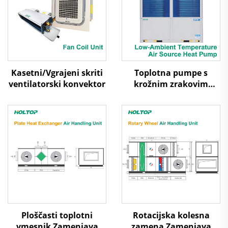
Kasetni/Vgrajeni skriti
Toplotna pumpe s
ventilatorski konvektor
krožnim zrakovim
virjem za nize
temperature
Ploščasti toplotni
Rotacijska kolesna
vmesnik Zamenjava
zamena Zamenjava