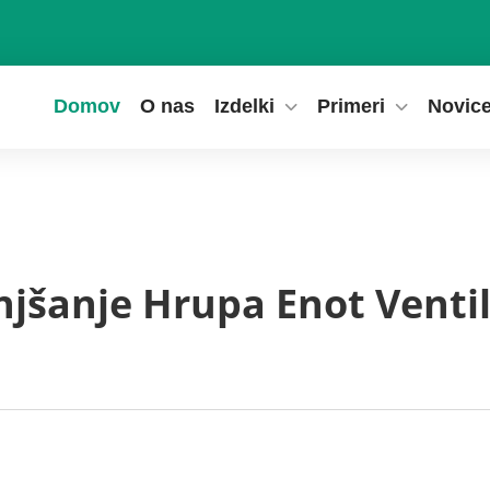
Domov
O nas
Izdelki
Primeri
Novic
jšanje Hrupa Enot Ventila