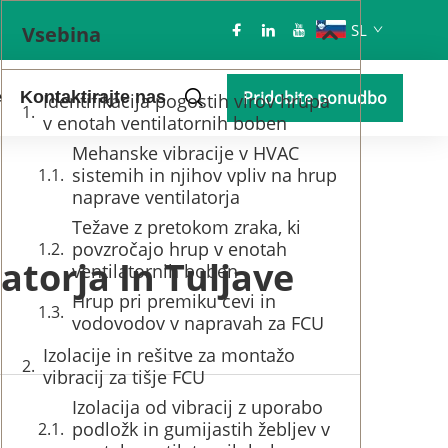
SL
Vsebina
e
Kontaktirajte nas
Pridobite ponudbo
Identifikacija pogostih virov hrupa
v enotah ventilatornih boben
Mehanske vibracije v HVAC
sistemih in njihov vpliv na hrup
naprave ventilatorja
Težave z pretokom zraka, ki
povzročajo hrup v enotah
torja In Tuljave
ventilatornih boben
Hrup pri premiku cevi in
vodovodov v napravah za FCU
Izolacije in rešitve za montažo
vibracij za tišje FCU
Izolacija od vibracij z uporabo
podložk in gumijastih žebljev v