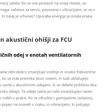
racij začela. Ko so vse postavili na svoje mesto, so
nega: zahteve za servis, povezane z vibracijami, so se v
 In tukaj je vrhunec? Uporaba energije je ostala enaka
n akustični ohišji za FCU
ičnih odej v enotah ventilatornih
pene zelo dobro zmanjšuje srednje in visoko frekvenčne
, ko se zrak premika skozi sistem, in tudi ublažujejo
 zavile z akustičnimi odejami, ki so debele približno dva
jansko delajo. Te odeje same po sebi zmanjšujejo raven
videli v praksi. Ko se združita z gumijastimi izolatorji,
ojavi na snoveh v zraku, in vibracijami, ki potujejo