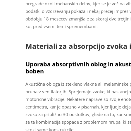
pregrade okoli mehanskih delov, kjer se je večina vib
podatki o vzdrževanju pokazali nekaj precej impresiv
obdobju 18 mesecev zmanjšale za skoraj dve tretjini.
kot pred vsemi temi spremembami.
Materiali za absorpcijo zvoka i
Uporaba absorptivnih oblog in akust
boben
Akustična obloga iz stekleno vlakna ali melaminske 
hrupa v ventilatorjih. Sprejemajo zvoke, ki nastanejo
motorične vibracije. Nekatere naprave so svoje enote
centimetra, kar je opazno v pisarnah, kjer ljudje de
zvoka za približno 30 odstotkov, glede na to, kar smo 
se ta kombinacija spopade z problemom hrupa, ki se p
skozi same konstrukcije.