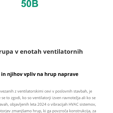
hrupa v enotah ventilatornih
in njihov vpliv na hrup naprave
vezanih z ventilatorskimi cevi v poslovnih stavbah, je
e to zgodi, ko so ventilatorji izven ravnotežja ali ko se
kavah, objavljenih leta 2024 o vibracijah HVAC sistemov,
orjev zmanjšamo hrup, ki ga povzroča konstrukcija, za