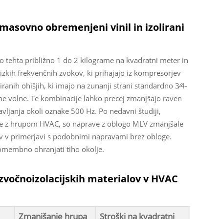
 masovno obremenjeni vinil in izolirani
o tehta približno 1 do 2 kilograme na kvadratni meter in
nizkih frekvenčnih zvokov, ki prihajajo iz kompresorjev
iranih ohišjih, ki imajo na zunanji strani standardno 3⁄4-
alne volne. Te kombinacije lahko precej zmanjšajo raven
vljanja okoli oznake 500 Hz. Po nedavni študiji,
žave z hrupom HVAC, so naprave z oblogo MLV zmanjšale
ov v primerjavi s podobnimi napravami brez obloge.
pomembno ohranjati tiho okolje.
zvočnoizolacijskih materialov v HVAC
Zmanjšanje hrupa
Stroški na kvadratni