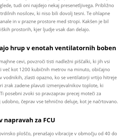
eglede, tudi oni najdejo nekaj presenetljivega. Približno
trdilnih nosilcev, ki niso bili dovolj tesni. Te ohlapne
nale in v prazne prostore med stropi. Kakšen je bil
niških prostorih, kjer ljudje vsak dan delajo.
ajo hrup v enotah ventilatornih boben
jhne cevi, povzroči tisti nadležni piščalki, ki jih vsi
ti več kot 1200 kubičnih metrov na minuto, običajno
odnikih, zlasti opazno, ko se ventilatorji vrtijo hitreje
ri zrak zadene plavuti izmenjevalnikov toplote, ki
Ti posebni zvoki so pravzaprav precej moteči za
j udobno, čeprav vse tehnično deluje, kot je načrtovano.
 v napravah za FCU
kovinsko ploščo, prenašajo vibracije v območju od 40 do