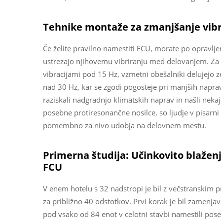
Tehnike montaže za zmanjšanje vibr
Če želite pravilno namestiti FCU, morate po opravlje
ustrezajo njihovemu vibriranju med delovanjem. Za v
vibracijami pod 15 Hz, vzmetni obešalniki delujejo z
nad 30 Hz, kar se zgodi pogosteje pri manjših naprav
raziskali nadgradnjo klimatskih naprav in našli neka
posebne protiresonančne nosilce, so ljudje v pisarni 
pomembno za nivo udobja na delovnem mestu.
Primerna študija: Učinkovito blaženj
FCU
V enem hotelu s 32 nadstropi je bil z večstranskim
za približno 40 odstotkov. Prvi korak je bil zamenjav
pod vsako od 84 enot v celotni stavbi namestili pose