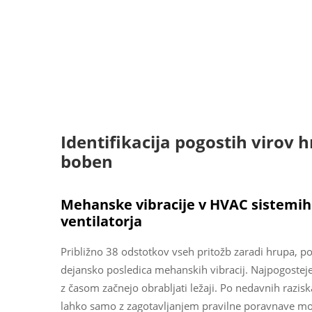
Identifikacija pogostih virov 
boben
Mehanske vibracije v HVAC sistemih 
ventilatorja
Približno 38 odstotkov vseh pritožb zaradi hrupa, po
dejansko posledica mehanskih vibracij. Najpogosteje s
z časom začnejo obrabljati ležaji. Po nedavnih razis
lahko samo z zagotavljanjem pravilne poravnave mot