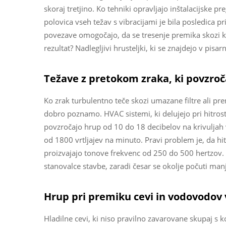
skoraj tretjino. Ko tehniki opravljajo inštalacijske pr
polovica vseh težav s vibracijami je bila posledica pri
povezave omogočajo, da se tresenje premika skozi ka
rezultat? Nadlegljivi hrusteljki, ki se znajdejo v pisar
Težave z pretokom zraka, ki povzroč
Ko zrak turbulentno teče skozi umazane filtre ali prema
dobro poznamo. HVAC sistemi, ki delujejo pri hitros
povzročajo hrup od 10 do 18 decibelov na krivuljah v v
od 1800 vrtljajev na minuto. Pravi problem je, da hit
proizvajajo tonove frekvenc od 250 do 500 hertzov. 
stanovalce stavbe, zaradi česar se okolje počuti man
Hrup pri premiku cevi in vodovodov
Hladilne cevi, ki niso pravilno zavarovane skupaj s 