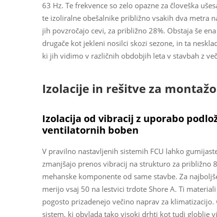
63 Hz. Te frekvence so zelo opazne za človeška ušesa.
te izoliralne obešalnike približno vsakih dva metra 
jih povzročajo cevi, za približno 28%. Obstaja še ena 
drugače kot jekleni nosilci skozi sezone, in ta neskl
ki jih vidimo v različnih obdobjih leta v stavbah z ve
Izolacije in rešitve za montažo 
Izolacija od vibracij z uporabo podlo
ventilatornih boben
V pravilno nastavljenih sistemih FCU lahko gumijaste
zmanjšajo prenos vibracij na strukturo za približno 80
mehanske komponente od same stavbe. Za najboljše r
merijo vsaj 50 na lestvici trdote Shore A. Ti material
pogosto prizadenejo večino naprav za klimatizacijo
sistem, ki obvlada tako visoki drhti kot tudi globlje vi