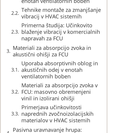
enotah ventilatornih boben
Tehnike montaže za zmanjšanje
vibracij v HVAC sistemih
Primerna študija: Učinkovito
blaženje vibracij v komercialnih
napravah za FCU
Materiali za absorpcijo zvoka in
akustični ohišji za FCU
Uporaba absorptivnih oblog in
akustičnih odej v enotah
ventilatornih boben
Materiali za absorpcijo zvoka v
FCU: masovno obremenjeni
vinil in izolirani ohišji
Primerjava učinkovitosti
naprednih zvočnoizolacijskih
materialov v HVAC sistemih
Pasivna uravnavanje hrupa: