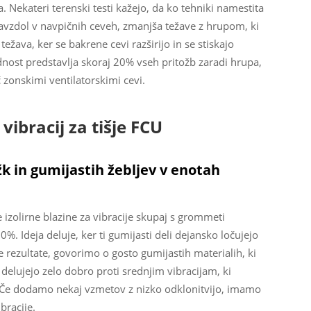
 Nekateri terenski testi kažejo, da ko tehniki namestita
navzdol v navpičnih ceveh, zmanjša težave z hrupom, ki
težava, ker se bakrene cevi razširijo in se stiskajo
adnost predstavlja skoraj 20% vseh pritožb zaradi hrupa,
č zonskimi ventilatorskimi cevi.
vibracij za tišje FCU
žk in gumijastih žebljev v enotah
 izolirne blazine za vibracije skupaj s grommeti
%. Ideja deluje, ker ti gumijasti deli dejansko ločujejo
ezultate, govorimo o gosto gumijastih materialih, ki
i delujejo zelo dobro proti srednjim vibracijam, ki
. Če dodamo nekaj vzmetov z nizko odklonitvijo, imamo
bracije.