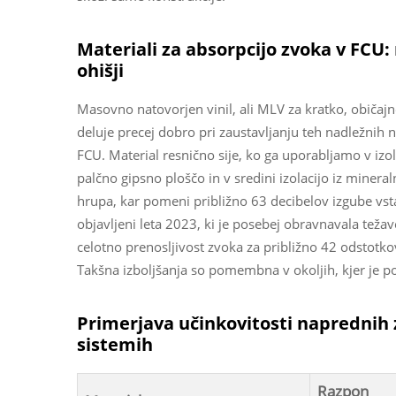
Materiali za absorpcijo zvoka v FCU:
ohišji
Masovno natovorjen vinil, ali MLV za kratko, običajn
deluje precej dobro pri zaustavljanju teh nadležnih 
FCU. Material resnično sije, ko ga uporabljamo v izol
palčno gipsno ploščo in v sredini izolacijo iz miner
hrupa, kar pomeni približno 63 decibelov izgube vsta
objavljeni leta 2023, ki je posebej obravnavala te
celotno prenosljivost zvoka za približno 42 odstotk
Takšna izboljšanja so pomembna v okoljih, kjer je 
Primerjava učinkovitosti naprednih 
sistemih
Razpon