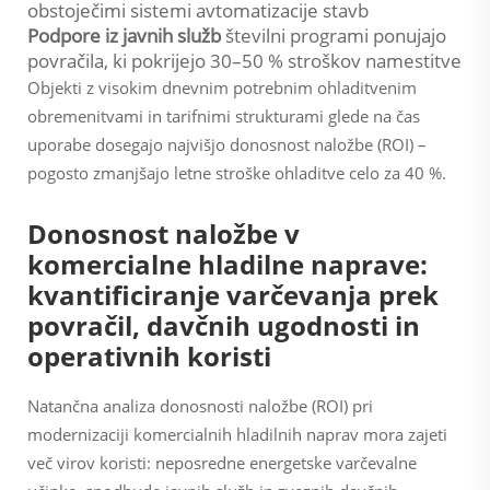
obstoječimi sistemi avtomatizacije stavb
Podpore iz javnih služb
številni programi ponujajo
povračila, ki pokrijejo 30–50 % stroškov namestitve
Objekti z visokim dnevnim potrebnim ohladitvenim
obremenitvami in tarifnimi strukturami glede na čas
uporabe dosegajo najvišjo donosnost naložbe (ROI) –
pogosto zmanjšajo letne stroške ohladitve celo za 40 %.
Donosnost naložbe v
komercialne hladilne naprave:
kvantificiranje varčevanja prek
povračil, davčnih ugodnosti in
operativnih koristi
Natančna analiza donosnosti naložbe (ROI) pri
modernizaciji komercialnih hladilnih naprav mora zajeti
več virov koristi: neposredne energetske varčevalne