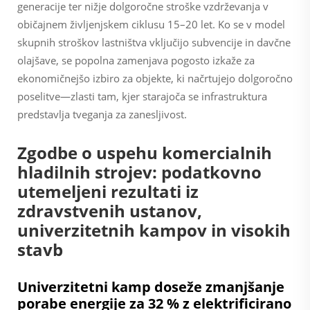
generacije ter nižje dolgoročne stroške vzdrževanja v
običajnem življenjskem ciklusu 15–20 let. Ko se v model
skupnih stroškov lastništva vključijo subvencije in davčne
olajšave, se popolna zamenjava pogosto izkaže za
ekonomičnejšo izbiro za objekte, ki načrtujejo dolgoročno
poselitve—zlasti tam, kjer starajoča se infrastruktura
predstavlja tveganja za zanesljivost.
Zgodbe o uspehu komercialnih
hladilnih strojev: podatkovno
utemeljeni rezultati iz
zdravstvenih ustanov,
univerzitetnih kampov in visokih
stavb
Univerzitetni kamp doseže zmanjšanje
porabe energije za 32 % z elektrificirano