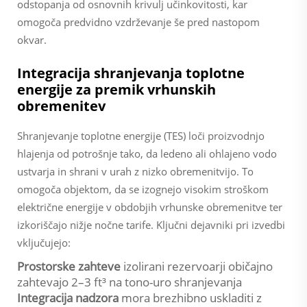
odstopanja od osnovnih krivulj učinkovitosti, kar
omogoča predvidno vzdrževanje še pred nastopom
okvar.
Integracija shranjevanja toplotne
energije za premik vrhunskih
obremenitev
Shranjevanje toplotne energije (TES) loči proizvodnjo
hlajenja od potrošnje tako, da ledeno ali ohlajeno vodo
ustvarja in shrani v urah z nizko obremenitvijo. To
omogoča objektom, da se izognejo visokim stroškom
električne energije v obdobjih vrhunske obremenitve ter
izkoriščajo nižje nočne tarife. Ključni dejavniki pri izvedbi
vključujejo:
Prostorske zahteve
izolirani rezervoarji običajno
zahtevajo 2–3 ft³ na tono-uro shranjevanja
Integracija nadzora
mora brezhibno uskladiti z