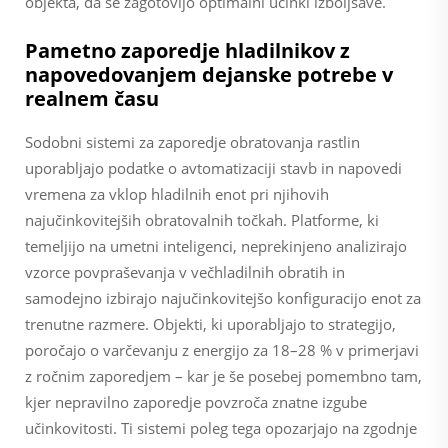
objekta, da se zagotovijo optimalni učinki izboljšave.
Pametno zaporedje hladilnikov z
napovedovanjem dejanske potrebe v
realnem času
Sodobni sistemi za zaporedje obratovanja rastlin
uporabljajo podatke o avtomatizaciji stavb in napovedi
vremena za vklop hladilnih enot pri njihovih
najučinkovitejših obratovalnih točkah. Platforme, ki
temeljijo na umetni inteligenci, neprekinjeno analizirajo
vzorce povpraševanja v večhladilnih obratih in
samodejno izbirajo najučinkovitejšo konfiguracijo enot za
trenutne razmere. Objekti, ki uporabljajo to strategijo,
poročajo o varčevanju z energijo za 18–28 % v primerjavi
z ročnim zaporedjem – kar je še posebej pomembno tam,
kjer nepravilno zaporedje povzroča znatne izgube
učinkovitosti. Ti sistemi poleg tega opozarjajo na zgodnje