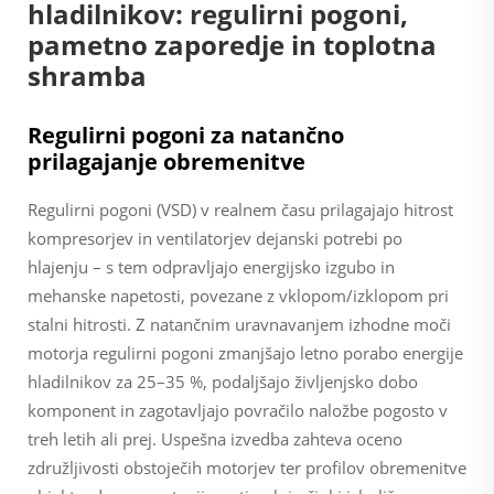
hladilnikov: regulirni pogoni,
pametno zaporedje in toplotna
shramba
Regulirni pogoni za natančno
prilagajanje obremenitve
Regulirni pogoni (VSD) v realnem času prilagajajo hitrost
kompresorjev in ventilatorjev dejanski potrebi po
hlajenju – s tem odpravljajo energijsko izgubo in
mehanske napetosti, povezane z vklopom/izklopom pri
stalni hitrosti. Z natančnim uravnavanjem izhodne moči
motorja regulirni pogoni zmanjšajo letno porabo energije
hladilnikov za 25–35 %, podaljšajo življenjsko dobo
komponent in zagotavljajo povračilo naložbe pogosto v
treh letih ali prej. Uspešna izvedba zahteva oceno
združljivosti obstoječih motorjev ter profilov obremenitve