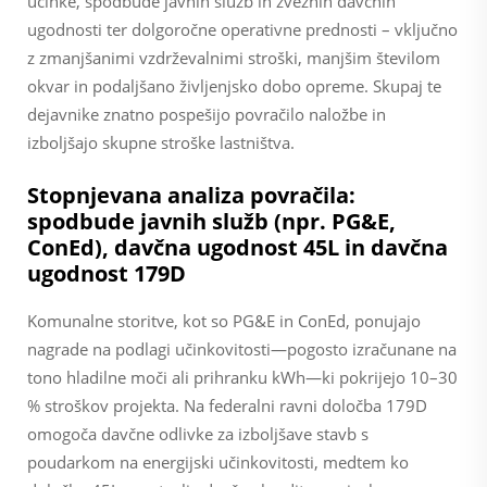
učinke, spodbude javnih služb in zveznih davčnih
ugodnosti ter dolgoročne operativne prednosti – vključno
z zmanjšanimi vzdrževalnimi stroški, manjšim številom
okvar in podaljšano življenjsko dobo opreme. Skupaj te
dejavnike znatno pospešijo povračilo naložbe in
izboljšajo skupne stroške lastništva.
Stopnjevana analiza povračila:
spodbude javnih služb (npr. PG&E,
ConEd), davčna ugodnost 45L in davčna
ugodnost 179D
Komunalne storitve, kot so PG&E in ConEd, ponujajo
nagrade na podlagi učinkovitosti—pogosto izračunane na
tono hladilne moči ali prihranku kWh—ki pokrijejo 10–30
% stroškov projekta. Na federalni ravni določba 179D
omogoča davčne odlivke za izboljšave stavb s
poudarkom na energijski učinkovitosti, medtem ko