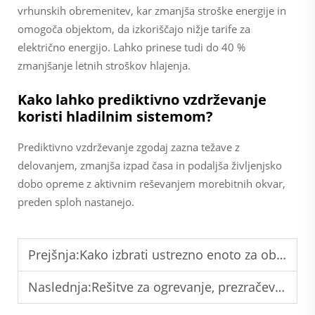
vrhunskih obremenitev, kar zmanjša stroške energije in
omogoča objektom, da izkoriščajo nižje tarife za
električno energijo. Lahko prinese tudi do 40 %
zmanjšanje letnih stroškov hlajenja.
Kako lahko prediktivno vzdrževanje
koristi hladilnim sistemom?
Prediktivno vzdrževanje zgodaj zazna težave z
delovanjem, zmanjša izpad časa in podaljša življenjsko
dobo opreme z aktivnim reševanjem morebitnih okvar,
preden sploh nastanejo.
Prejšnja:
Kako izbrati ustrezno enoto za obratovanje zraka za farmacevtske tovarne?
Naslednja:
Rešitve za ogrevanje, prezračevanje in klimatizacijo za čiste sobe v polprevodniški industriji: izpolnjevanje zahtevnih potreb po nadzoru okolja