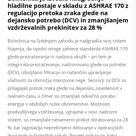
hladilne postaje v skladu z ASHRAE 170 z
regulacijo pretoka zraka glede na
dejansko potrebo (DCV) in zmanjšanjem
vzdrževalnih prekinitev za 28 %
Bolnišnica na Srednjem zahodu je nadgradila svoj sistem
hlajenja, da izpolni stroge zahteve standarda ASHRAE 170
glede prezračevanja in nadzora okužb – pri tem je
integrirala prezračevanje, nadzorovano glede na potrebe
(DCV), izboljšano filtracijo in natančno upravljanje
vlažnosti za območja intenzivne nege. Senzorji za DCV so
prilagajali pretok zraka glede na dejansko zasedenost v
realnem času, s čimer so zmanjšali odvečno porabo
energije v obdobjih nizke obremenitve. Možnosti
predvidljivega vzdrževanja, vgrajene v novi nadzorni
sistem, so zmanjšale nenamerni prekid obratovanja za 28
%, kar zagotavlja neprekinjeno delovanje v operacijskih
dvoranah in bolniških sobah. Projekt prikazuje, kako