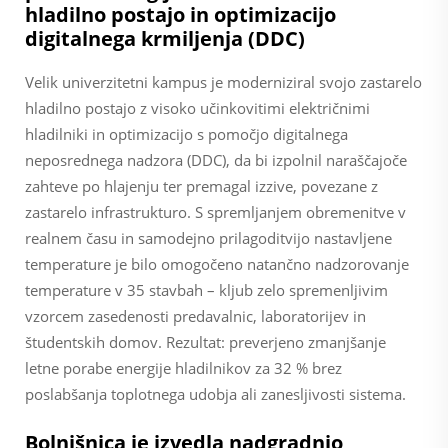
hladilno postajo in optimizacijo
digitalnega krmiljenja (DDC)
Velik univerzitetni kampus je moderniziral svojo zastarelo
hladilno postajo z visoko učinkovitimi električnimi
hladilniki in optimizacijo s pomočjo digitalnega
neposrednega nadzora (DDC), da bi izpolnil naraščajoče
zahteve po hlajenju ter premagal izzive, povezane z
zastarelo infrastrukturo. S spremljanjem obremenitve v
realnem času in samodejno prilagoditvijo nastavljene
temperature je bilo omogočeno natančno nadzorovanje
temperature v 35 stavbah – kljub zelo spremenljivim
vzorcem zasedenosti predavalnic, laboratorijev in
študentskih domov. Rezultat: preverjeno zmanjšanje
letne porabe energije hladilnikov za 32 % brez
poslabšanja toplotnega udobja ali zanesljivosti sistema.
Bolnišnica je izvedla nadgradnjo