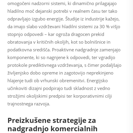
omogočeni nadzorni sistemi, ki dinamično prilagajajo
hladilno moč dejanski potrebi v realnem času ter tako
odpravljajo izgubo energije. Študije iz industrije kažejo,
da imajo slabo vzdrževani hladilni sistemi za 30 % višjo
stopnjo odpovedi – kar ogroža dragocen prekid
obratovanja v kritičnih okoljih, kot so bolnišnice in
podatkovna središča. Proaktivne nadgradnje zamenjajo
komponente, ki so nagnjene k odpovedi, ter vgradijo
protokole prediktivnega vzdrževanja, s čimer podaljšajo
življenjsko dobo opreme in zagotovijo neprekinjeno
hlajenje tudi ob vrhunski obremenitvi. Energijsko
učinkoviti dizajni podpirajo tudi skladnost z vedno
strožjimi okoljskimi predpisi ter korporativnimi cilji
trajnostnega razvoja.
Preizkušene strategije za
nadgradnjo komercialnih