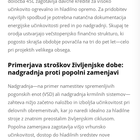
določba 45L zagotavlja davčne kredite za visoko
učinkovito ogrevalno in hladilno opremo. Za pridobitev
najvišjih spodbud je potrebna natančna dokumentacija
energijske učinkovitosti pred in po nadgradnji. Skupaj te
orodja ustvarjajo večstopenjsko finančno strukturo, ki
pogosto skrajša obdobje povračila na tri do pet let—celo
pri projektih velikega obsega.
Primerjava stroškov življenjske dobe:
nadgradnja proti popolni zamenjavi
Nadgradnja—na primer namestitev spremenljivih
pogonskih enot (VSD) ali nadgradnja krmilnih sistemov—
zahteva nižjo začetno naložbo in izboljša učinkovitost pri
delovnih obremenitvah, kar jo naredi idealno za hladilne
stroje z znatnim preostalim življenjskim ciklusom.
Popolna zamenjava zagotavlja višjo vrhunsko
učinkovitost, dostop do hladilnih sredstev nove