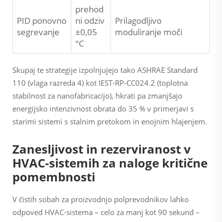
prehod
PID ponovno
ni odziv
Prilagodljivo
segrevanje
±0,05
moduliranje moči
°C
Skupaj te strategije izpolnjujejo tako ASHRAE Standard
110 (vlaga razreda 4) kot IEST-RP-CC024.2 (toplotna
stabilnost za nanofabricacijo), hkrati pa zmanjšajo
energijsko intenzivnost obrata do 35 % v primerjavi s
starimi sistemi s stalnim pretokom in enojnim hlajenjem.
Zanesljivost in rezerviranost v
HVAC-sistemih za naloge kritične
pomembnosti
V čistih sobah za proizvodnjo polprevodnikov lahko
odpoved HVAC-sistema – celo za manj kot 90 sekund –