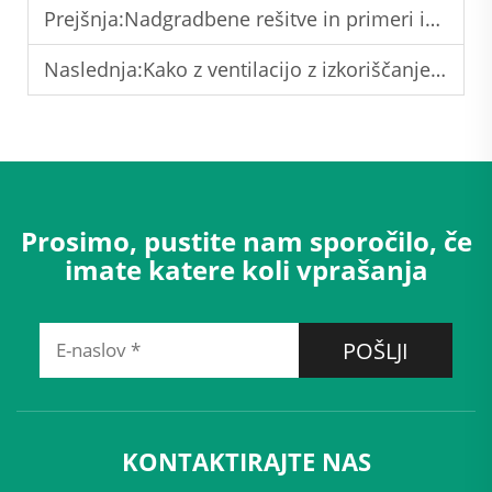
Prejšnja:
Nadgradbene rešitve in primeri iz prakse za komercialne sisteme za nadzor podnebnih razmer
Naslednja:
Kako z ventilacijo z izkoriščanjem toplote zmanjšati stroške energije za ogrevanje, prezračevanje in klimatizacijo (HVAC) za 30 %
Prosimo, pustite nam sporočilo, če
imate katere koli vprašanja
POŠLJI
KONTAKTIRAJTE NAS