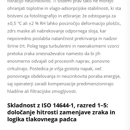
filtracijo neučinkovito. Ti sistemi prav tako ne morejo
ohranjati toplotne in vlago-adsorpcijske stabilnosti, ki sta
bistveni za fotolitografijo in etširanje: že odstopanja za
±0,5 °C ali ±2 % RH lahko povzročijo deformacijo ploščic,
zdrs maske ali nabrekovanje odpornega sloja, kar
neposredno poslabša natančnost prekrivanja in nadzor
širine črt. Poleg tega turbulentni in neenakomerni vzorci
pretoka zraka onesnaževalce namesto da bi jih
enosmerno odvajali od procesnih naprav, ponovno
cirkulirajo. Posledica je višja gostota napak, več
ponovnega obdelovanja in neucinkovita poraba energije,
saj operaterji zaradi kompenzacije predimenzionirajo
hladilne ali filtracijske zmogljivosti.
Skladnost z ISO 14644-1, razred 1–5:
določanje hitrosti zamenjave zraka in
logika tlakovnega padca