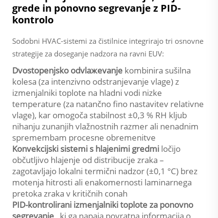
grede in ponovno segrevanje z PID-
kontrolo
Sodobni HVAC-sistemi za čistilnice integrirajo tri osnovne
strategije za doseganje nadzora na ravni EUV:
Dvostopenjsko odvlажevanje
kombinira sušilna
kolesa (za intenzivno odstranjevanje vlage) z
izmenjalniki toplote na hladni vodi nizke
temperature (za natančno fino nastavitev relativne
vlage), kar omogoča stabilnost ±0,3 % RH kljub
nihanju zunanjih vlažnostnih razmer ali nenadnim
spremembam procesne obremenitve
Konvekcijski sistemi s hlajenimi gredmi
ločijo
občutljivo hlajenje od distribucije zraka –
zagotavljajo lokalni termični nadzor (±0,1 °C) brez
motenja hitrosti ali enakomernosti laminarnega
pretoka zraka v kritičnih conah
PID-kontrolirani izmenjalniki toplote za ponovno
segrevanje
, ki ga napaja povratna informacija o