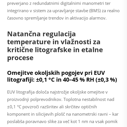
preverjano z redundatnimi digitalnimi manometri ter
integrirano v sistem za upravljanje stavbe (BMS) za realno
časovno spremljanje trendov in aktivacijo alarmov.
Natančna regulacija
temperature in vlažnosti za
kritične litografske in etalne
procese
Omejitve okoljskih pogojev pri EUV
litografiji: ±0,1 °C in 40–45 % RH (±0,3 %)
EUV litografija določa najstrožje okoljske omejitve v
proizvodnji polprevodnikov. Toplotna nestabilnost nad
±0,1 °C povzroči razširitev ali skrčitev optičnih
komponent in silicijevih plošč na nanometrski ravni – kar
poslabša poravnavo slike za več kot 1 nm na vsak pomik