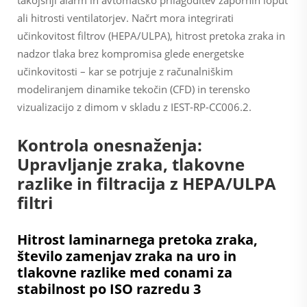
takojšnji alarm in avtomatsko prilagoditev zapornih loput
ali hitrosti ventilatorjev. Načrt mora integrirati
učinkovitost filtrov (HEPA/ULPA), hitrost pretoka zraka in
nadzor tlaka brez kompromisa glede energetske
učinkovitosti – kar se potrjuje z računalniškim
modeliranjem dinamike tekočin (CFD) in terensko
vizualizacijo z dimom v skladu z IEST-RP-CC006.2.
Kontrola onesnaženja:
Upravljanje zraka, tlakovne
razlike in filtracija z HEPA/ULPA
filtri
Hitrost laminarnega pretoka zraka,
število zamenjav zraka na uro in
tlakovne razlike med conami za
stabilnost po ISO razredu 3