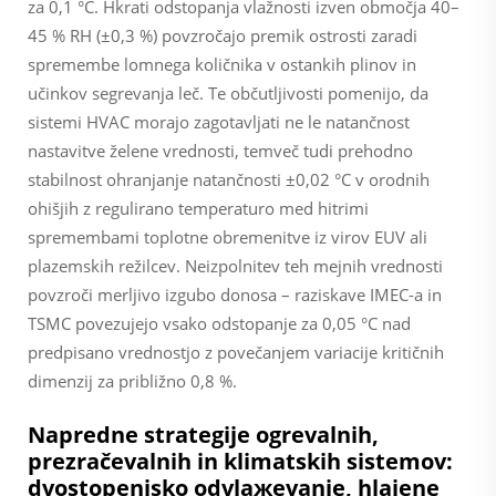
za 0,1 °C. Hkrati odstopanja vlažnosti izven območja 40–
45 % RH (±0,3 %) povzročajo premik ostrosti zaradi
spremembe lomnega količnika v ostankih plinov in
učinkov segrevanja leč. Te občutljivosti pomenijo, da
sistemi HVAC morajo zagotavljati ne le natančnost
nastavitve želene vrednosti, temveč tudi
prehodno
stabilnost
ohranjanje natančnosti ±0,02 °C v orodnih
ohišjih z regulirano temperaturo med hitrimi
spremembami toplotne obremenitve iz virov EUV ali
plazemskih režilcev. Neizpolnitev teh mejnih vrednosti
povzroči merljivo izgubo donosa – raziskave IMEC-a in
TSMC povezujejo vsako odstopanje za 0,05 °C nad
predpisano vrednostjo z povečanjem variacije kritičnih
dimenzij za približno 0,8 %.
Napredne strategije ogrevalnih,
prezračevalnih in klimatskih sistemov:
dvostopenjsko odvlажevanje, hlajene