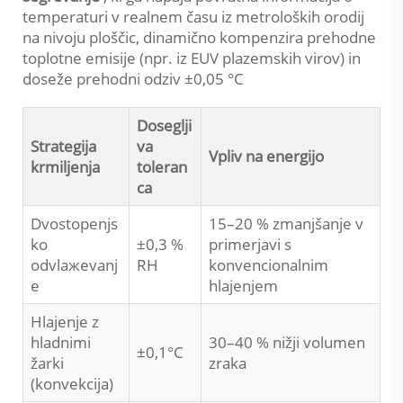
temperaturi v realnem času iz metroloških orodij
na nivoju ploščic, dinamično kompenzira prehodne
toplotne emisije (npr. iz EUV plazemskih virov) in
doseže prehodni odziv ±0,05 °C
Doseglji
Strategija
va
Vpliv na energijo
krmiljenja
toleran
ca
Dvostopenjs
15–20 % zmanjšanje v
ko
±0,3 %
primerjavi s
odvlажevanj
RH
konvencionalnim
e
hlajenjem
Hlajenje z
hladnimi
30–40 % nižji volumen
±0,1°C
žarki
zraka
(konvekcija)