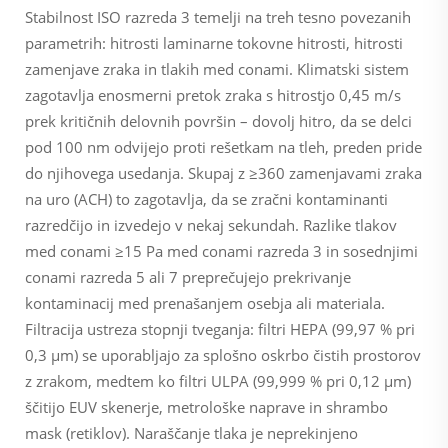
Stabilnost ISO razreda 3 temelji na treh tesno povezanih
parametrih: hitrosti laminarne tokovne hitrosti, hitrosti
zamenjave zraka in tlakih med conami. Klimatski sistem
zagotavlja enosmerni pretok zraka s hitrostjo 0,45 m/s
prek kritičnih delovnih površin – dovolj hitro, da se delci
pod 100 nm odvijejo proti rešetkam na tleh, preden pride
do njihovega usedanja. Skupaj z ≥360 zamenjavami zraka
na uro (ACH) to zagotavlja, da se zračni kontaminanti
razredčijo in izvedejo v nekaj sekundah. Razlike tlakov
med conami ≥15 Pa med conami razreda 3 in sosednjimi
conami razreda 5 ali 7 preprečujejo prekrivanje
kontaminacij med prenašanjem osebja ali materiala.
Filtracija ustreza stopnji tveganja: filtri HEPA (99,97 % pri
0,3 µm) se uporabljajo za splošno oskrbo čistih prostorov
z zrakom, medtem ko filtri ULPA (99,999 % pri 0,12 µm)
ščitijo EUV skenerje, metrološke naprave in shrambo
mask (retiklov). Naraščanje tlaka je neprekinjeno