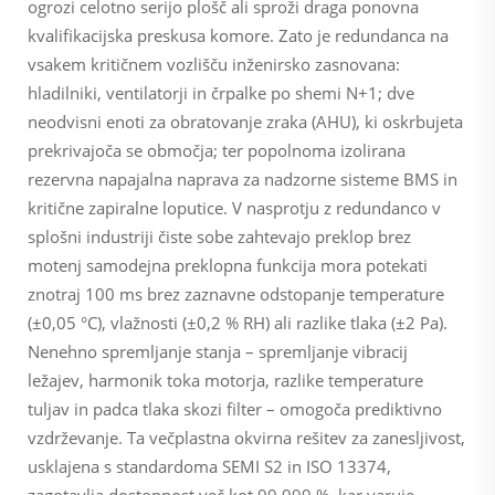
ogrozi celotno serijo plošč ali sproži draga ponovna
kvalifikacijska preskusa komore. Zato je redundanca na
vsakem kritičnem vozlišču inženirsko zasnovana:
hladilniki, ventilatorji in črpalke po shemi N+1; dve
neodvisni enoti za obratovanje zraka (AHU), ki oskrbujeta
prekrivajoča se območja; ter popolnoma izolirana
rezervna napajalna naprava za nadzorne sisteme BMS in
kritične zapiralne loputice. V nasprotju z redundanco v
splošni industriji čiste sobe zahtevajo
preklop brez
motenj
samodejna preklopna funkcija mora potekati
znotraj 100 ms brez zaznavne odstopanje temperature
(±0,05 °C), vlažnosti (±0,2 % RH) ali razlike tlaka (±2 Pa).
Nenehno spremljanje stanja – spremljanje vibracij
ležajev, harmonik toka motorja, razlike temperature
tuljav in padca tlaka skozi filter – omogoča prediktivno
vzdrževanje. Ta večplastna okvirna rešitev za zanesljivost,
usklajena s standardoma SEMI S2 in ISO 13374,