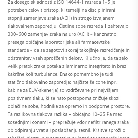
Za dosego skladnosti z ISO 14644-1 razreda 1–5 je
potreben celovit pristop, ki temelji na disciplinirani
stopnji zamenjave zraka (ACH) in strogo izvajanem
tlakovalnem zaporedju. Čistilne sobe razreda 1 zahtevajo
300–600 zamenjav zraka na uro (ACH) – kar znatno
presega običajne laboratorijske ali farmacevtske
standarde – da se zagotovi skoraj takojšnje razredčenje in
odstranitev vseh sproščenih delcev. Ključno je, da ta zelo
velik pretok zraka poteka z laminarno integriteto in brez
kakršne koli turbulence. Enako pomembno je tudi
statično tlakovalno zaporedje: najčistejše cone (npr.
kabine za EUV-skenerje) so vzdrževane pri najvišjem
pozitivnem tlaku, ki se nato postopoma znižuje skozi
oblačilne sobe, hodnike za opremo in podporne prostore.
Ta razlikovna tlakova razlika – običajno 10–25 Pa med
sosednjimi conami – preprečuje vdor nefiltriranega zraka
ob odpiranju vrat ali poslabšanju tesnil. Kršitve sprožijo