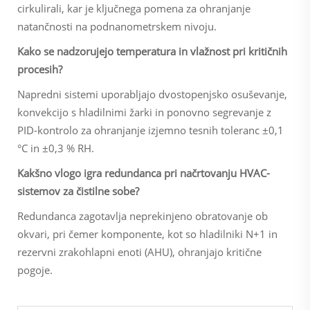
cirkulirali, kar je ključnega pomena za ohranjanje
natančnosti na podnanometrskem nivoju.
Kako se nadzorujejo temperatura in vlažnost pri kritičnih
procesih?
Napredni sistemi uporabljajo dvostopenjsko osuševanje,
konvekcijo s hladilnimi žarki in ponovno segrevanje z
PID-kontrolo za ohranjanje izjemno tesnih toleranc ±0,1
°C in ±0,3 % RH.
Kakšno vlogo igra redundanca pri načrtovanju HVAC-
sistemov za čistilne sobe?
Redundanca zagotavlja neprekinjeno obratovanje ob
okvari, pri čemer komponente, kot so hladilniki N+1 in
rezervni zrakohlapni enoti (AHU), ohranjajo kritične
pogoje.