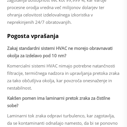
zagotavlja dostopnost več kot 99,999 %, kar varuje
procesne orodja vredna več milijonov dolarjev ter
ohranja celovitost izdelovalnega izkoristka v
neprekinjenih 24/7 obratovanjih.
Pogosta vprašanja
Zakaj standardni sistemi HVAC ne morejo obravnavati
okolja za izdelavo pod 10 nm?
Komercialni sistemi HVAC nimajo potrebne natančnosti
filtracije, termičnega nadzora in upravljanja pretoka zraka
za tako občutljiva okolja, kar povzroča onesnaženje in
nestabilnost.
Kakšen pomen ima laminarni pretok zraka za čistilne
sobe?
Laminarni tok zraka odpravi turbulenco, kar zagotavlja,
da se kontaminanti odnašajo namesto, da bi se ponovno