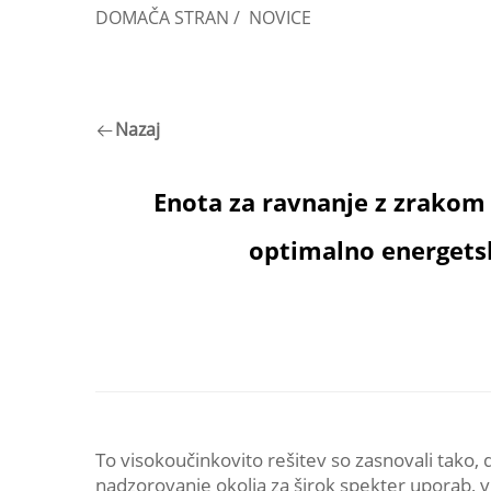
DOMAČA STRAN
/
NOVICE
Nazaj
Enota za ravnanje z zrakom 
optimalno energetsk
To visokoučinkovito rešitev so zasnovali tako
nadzorovanje okolja za širok spekter uporab, v