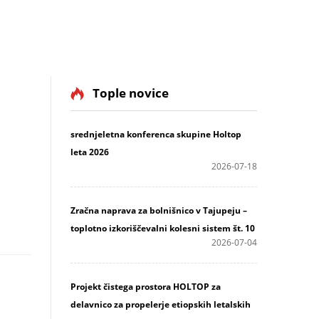
Tople novice
srednjeletna konferenca skupine Holtop
leta 2026
2026-07-18
Zračna naprava za bolnišnico v Tajupeju –
toplotno izkoriščevalni kolesni sistem št. 10
2026-07-04
Projekt čistega prostora HOLTOP za
delavnico za propelerje etiopskih letalskih