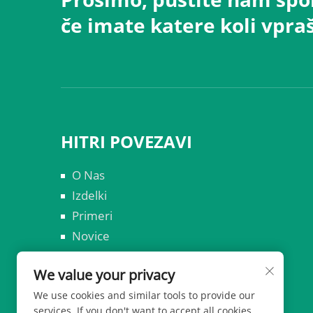
če imate katere koli vpra
HITRI POVEZAVI
O Nas
Izdelki
Primeri
Novice
Kontaktirajte nas
We value your privacy
We use cookies and similar tools to provide our
services. If you don't want to accept all cookies,