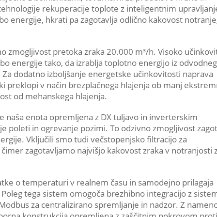
ehnologije rekuperacije toplote z inteligentnim upravljan
bo energije, hkrati pa zagotavlja odlično kakovost notranj
o zmogljivost pretoka zraka 20.000 m³/h. Visoko učinkovi
o energije tako, da izrablja toplotno energijo iz odvodne
. Za dodatno izboljšanje energetske učinkovitosti naprava
 ki preklopi v način brezplačnega hlajenja ob manj ekstrem
ost od mehanskega hlajenja.
 naša enota opremljena z DX tuljavo in inverterskim
 poleti in ogrevanje pozimi. To odzivno zmogljivost zagot
gije. Vključili smo tudi večstopenjsko filtracijo za
 čimer zagotavljamo najvišjo kakovost zraka v notranjosti 
atke o temperaturi v realnem času in samodejno prilagaja
 Poleg tega sistem omogoča brezhibno integracijo z sistem
 Modbus za centralizirano spremljanje in nadzor. Z name
orna konstrukcija opremljena z zaščitnim pokrovom prot