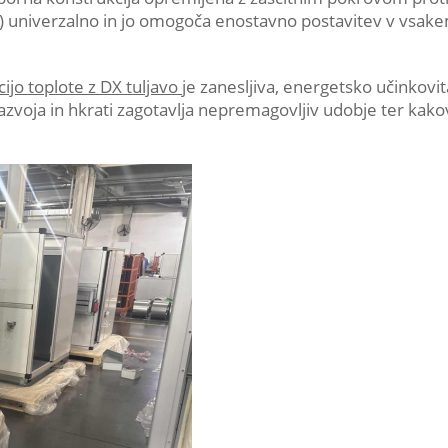
U) univerzalno in jo omogoča enostavno postavitev v vsak
ijo toplote z DX tuljavo
je zanesljiva, energetsko učinkovit
 razvoja in hkrati zagotavlja nepremagovljiv udobje ter kako