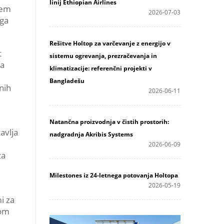
linij Ethiopian Airlines
jem
2026-07-03
ega
Rešitve Holtop za varčevanje z energijo v
t
sistemu ogrevanja, prezračevanja in
ga
klimatizacije: referenčni projekti v
Bangladešu
nih
2026-06-11
Natančna proizvodnja v čistih prostorih:
avlja
nadgradnja Akribis Systems
2026-06-09
za
Milestones iz 24-letnega potovanja Holtopa
2026-05-19
i za
nom
i