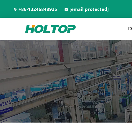
+86-13246848935
[email protected]
D