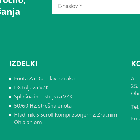
šanja
IZDELKI
K
Enota Za Obdelavo Zraka
Add
25,
DX tuljava VZK
Obm
Splošna industrijska VZK
50/60 HZ strešna enota
Tel.
Hladilnik S Scroll Kompresorjem Z Zračnim
Ema
Ohlajanjem