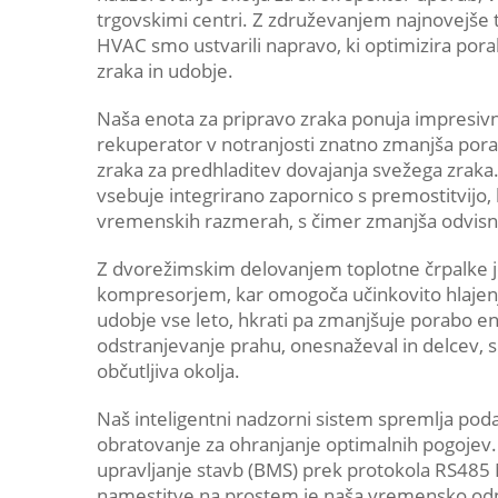
trgovskimi centri. Z združevanjem najnovejše t
HVAC smo ustvarili napravo, ki optimizira pora
zraka in udobje.
Naša enota za pripravo zraka ponuja impresivn
rekuperator v notranjosti znatno zmanjša porab
zraka za predhladitev dovajanja svežega zraka
vsebuje integrirano zapornico s premostitvijo,
vremenskih razmerah, s čimer zmanjša odvisn
Z dvorežimskim delovanjem toplotne črpalke je
kompresorjem, kar omogoča učinkovito hlajenje
udobje vse leto, hkrati pa zmanjšuje porabo ener
odstranjevanje prahu, onesnaževal in delcev, s
občutljiva okolja.
Naš inteligentni nadzorni sistem spremlja pod
obratovanje za ohranjanje optimalnih pogojev.
upravljanje stavb (BMS) prek protokola RS485
namestitve na prostem je naša vremensko odp