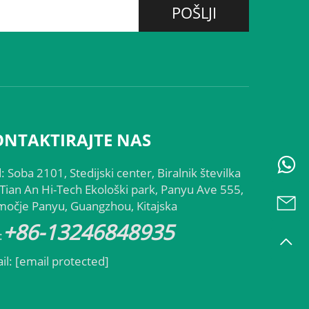
POŠLJI
ONTAKTIRAJTE NAS
: Soba 2101, Stedijski center, Biralnik številka
 Tian An Hi-Tech Ekološki park, Panyu Ave 555,
očje Panyu, Guangzhou, Kitajska
+86-13246848935
:
il:
[email protected]