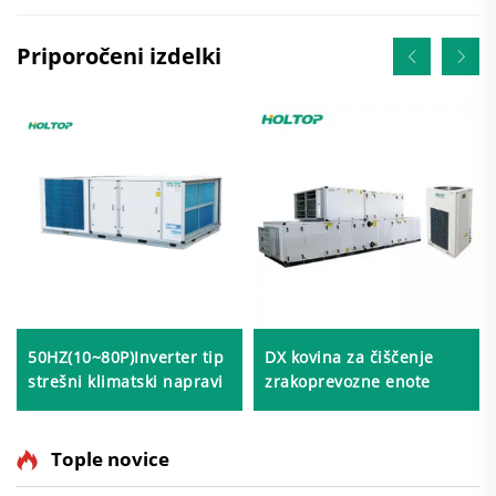
Priporočeni izdelki
50HZ(10~80P)Inverter tip
DX kovina za čiščenje
strešni klimatski napravi
zrakoprevozne enote
Tople novice