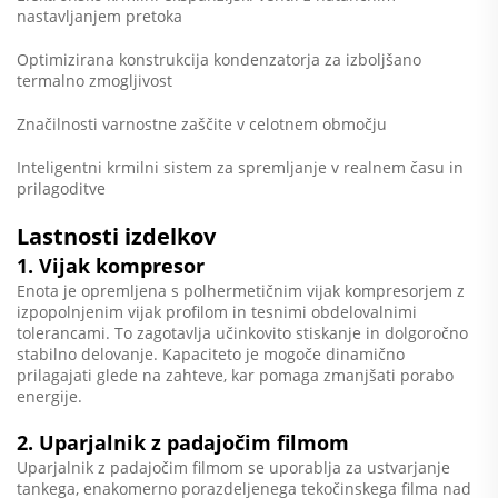
nastavljanjem pretoka
Optimizirana konstrukcija kondenzatorja za izboljšano
termalno zmogljivost
Značilnosti varnostne zaščite v celotnem območju
Inteligentni krmilni sistem za spremljanje v realnem času in
prilagoditve
Lastnosti izdelkov
1. Vijak kompresor
Enota je opremljena s polhermetičnim vijak kompresorjem z
izpopolnjenim vijak profilom in tesnimi obdelovalnimi
tolerancami. To zagotavlja učinkovito stiskanje in dolgoročno
stabilno delovanje. Kapaciteto je mogoče dinamično
prilagajati glede na zahteve, kar pomaga zmanjšati porabo
energije.
2. Uparjalnik z padajočim filmom
Uparjalnik z padajočim filmom se uporablja za ustvarjanje
tankega, enakomerno porazdeljenega tekočinskega filma nad