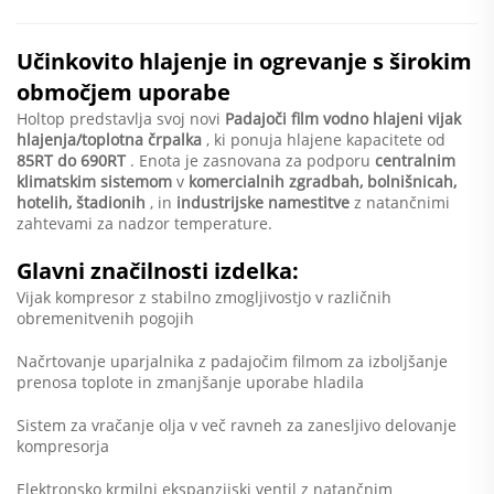
Učinkovito hlajenje in ogrevanje s širokim
območjem uporabe
Holtop predstavlja svoj novi
Padajoči film vodno hlajeni vijak
hlajenja/toplotna črpalka
, ki ponuja hlajene kapacitete od
85RT do 690RT
. Enota je zasnovana za podporu
centralnim
klimatskim sistemom
v
komercialnih zgradbah, bolnišnicah,
hotelih, štadionih
, in
industrijske namestitve
z natančnimi
zahtevami za nadzor temperature.
Glavni značilnosti izdelka:
Vijak kompresor z stabilno zmogljivostjo v različnih
obremenitvenih pogojih
Načrtovanje uparjalnika z padajočim filmom za izboljšanje
prenosa toplote in zmanjšanje uporabe hladila
Sistem za vračanje olja v več ravneh za zanesljivo delovanje
kompresorja
Elektronsko krmilni ekspanzijski ventil z natančnim