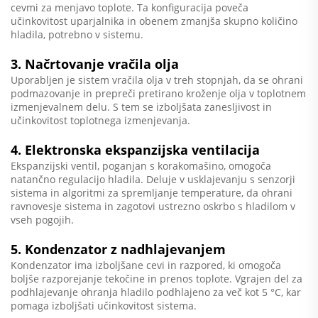
cevmi za menjavo toplote. Ta konfiguracija poveča
učinkovitost uparjalnika in obenem zmanjša skupno količino
hladila, potrebno v sistemu.
3. Načrtovanje vračila olja
Uporabljen je sistem vračila olja v treh stopnjah, da se ohrani
podmazovanje in prepreči pretirano kroženje olja v toplotnem
izmenjevalnem delu. S tem se izboljšata zanesljivost in
učinkovitost toplotnega izmenjevanja.
4. Elektronska ekspanzijska ventilacija
Ekspanzijski ventil, poganjan s korakomašino, omogoča
natančno regulacijo hladila. Deluje v usklajevanju s senzorji
sistema in algoritmi za spremljanje temperature, da ohrani
ravnovesje sistema in zagotovi ustrezno oskrbo s hladilom v
vseh pogojih.
5. Kondenzator z nadhlajevanjem
Kondenzator ima izboljšane cevi in razpored, ki omogoča
boljše razporejanje tekočine in prenos toplote. Vgrajen del za
podhlajevanje ohranja hladilo podhlajeno za več kot 5 °C, kar
pomaga izboljšati učinkovitost sistema.