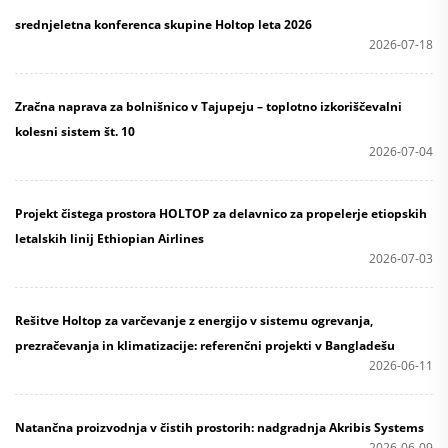
srednjeletna konferenca skupine Holtop leta 2026
2026-07-18
Zračna naprava za bolnišnico v Tajupeju – toplotno izkoriščevalni
kolesni sistem št. 10
2026-07-04
Projekt čistega prostora HOLTOP za delavnico za propelerje etiopskih
letalskih linij Ethiopian Airlines
2026-07-03
Rešitve Holtop za varčevanje z energijo v sistemu ogrevanja,
prezračevanja in klimatizacije: referenčni projekti v Bangladešu
2026-06-11
Natančna proizvodnja v čistih prostorih: nadgradnja Akribis Systems
2026-06-09