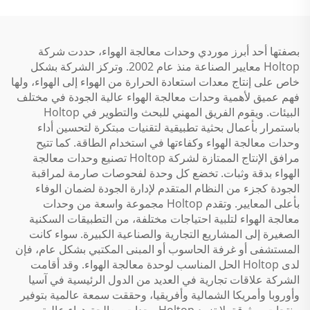
بصفتها أحد أبرز موردي وحدات معالجة الهواء، حددت شركة
Holtop معايير الصناعة منذ عام 2002. وتركز الشركة بشكل
خاص على إنتاج معدات استعادة الحرارة من الهواء إلى الهواء، ولها
فهم عميق لأهمية وحدات معالجة الهواء عالية الجودة في مختلف
البيئات. ويقوم الفريق المهني للبحث والتطوير في Holtop
باستمرار بأعمال بحثية تطبيقية لتقنيات مبتكرة لتحسين أداء
وحدات معالجة الهواء وكفاءتها في استخدام الطاقة. كما تتيح
مرافق الإنتاج الممتازة لشركة Holtop تصنيع وحدات معالجة
الهواء بدقة وثبات. تخضع كل وحدة لفحوصات صارمة لمراقبة
الجودة كجزء من النظام المتقدم لإدارة الجودة لضمان الوفاء
بأعلى المعايير. وتقدم Holtop مجموعة واسعة من وحدات
معالجة الهواء لتلبية احتياجات مختلفة، من التطبيقات السكنية
الصغيرة إلى المشاريع التجارية والصناعية الكبيرة. سواء كانت
المستشفى أو غرفة الحاسوب أو المبنى المكتبي بشكل عام، فإن
لدى Holtop الحل المناسب لوحدة معالجة الهواء. وقد أقامت
الشركة علاقات تجارية في العديد من الدول الرئيسية في آسيا
وأوروبا وأمريكا الشمالية وأفريقيا، وحققت سمعة عالمية بتوفير