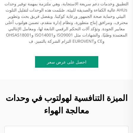
التطبيق وخدمات دعم سريعة الاستجابة، وهي ملتزمة بمهمة توفير وحدات
AHUs عالية الكفاءة والصديقة للبيئة. صُمّمت هذه الوحدات لتقليل التلوث
البيئي وحماية صحة الجمهور ورعاية كوكبنا. وبفضل فريق بحث وتطوير
محترف، ومرافق إنتاج متطورة، ونظام إدارة متقدم، تضمن هولتوب أعلى
معايير الجودة. وتؤكد آلات التحكم الرقمي التابعة لها، ومعامل الإنثالبي
المعتمدة وطنيًا، والشهادات مثل ISO9001 وISO14001 وOHSAS18001
وCE وEUROVENT التزام الشركة بالتميز. ف
احصل على عرض سعر
الميزة التنافسية لهولتوب في وحدات
معالجة الهواء