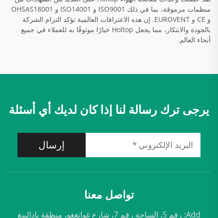
منظمات مرموقة، بما في ذلك ISO9001 و ISO14001 و OHSAS18001
و CE و EUROVENT. إن هذه الاعترافات العالمية تؤكد التزام الشركة
بالجودة والابتكار، مما يجعل Holtop خيارًا موثوقًا به للعملاء في جميع
أنحاء العالم.
يرجى ترك رسالة لنا إذا كان لديك أي أسئلة
إرسال
تواصل معنا
Add: رقم 5، الساحة رقم 7، شارع غوانغغو، منطقة بادالينغ