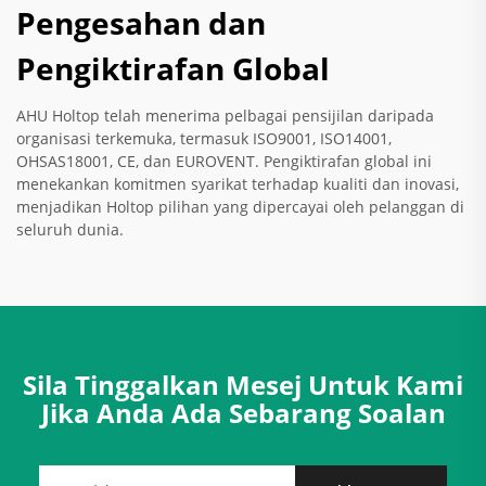
Pengesahan dan
Pengiktirafan Global
AHU Holtop telah menerima pelbagai pensijilan daripada
organisasi terkemuka, termasuk ISO9001, ISO14001,
OHSAS18001, CE, dan EUROVENT. Pengiktirafan global ini
menekankan komitmen syarikat terhadap kualiti dan inovasi,
menjadikan Holtop pilihan yang dipercayai oleh pelanggan di
seluruh dunia.
Sila Tinggalkan Mesej Untuk Kami
Jika Anda Ada Sebarang Soalan