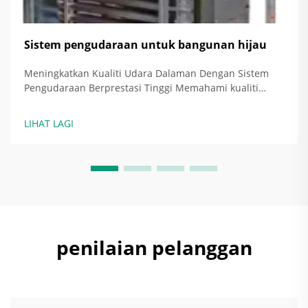
Sistem pengudaraan untuk bangunan hijau
Meningkatkan Kualiti Udara Dalaman Dengan Sistem
Pengudaraan Berprestasi Tinggi Memahami kualiti
udara dalaman (IAQ) dan implikasi kesehatannya Kualiti
udara dalaman yang buruk benar-benar memberi
LIHAT LAGI
kesan kepada orang, menyebabkan perkara seperti
sakit kepala, keletihan, dan masalah bre...
penilaian pelanggan