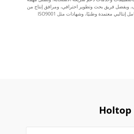
 على الكوكب. وبفضل فريق بحث وتطوير احترافي، ومرافق إنتاج من
الدرجة الأولى، ونظام إدارة متقدم، تضمن هولتوب منتجات ذات جودة عالية. كما تمتلك الشركة ماكينات تحكم رقمية، ومعامل إنثالبي معتمدة وطنيًا، وشهادات مثل ISO9001