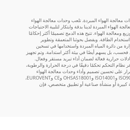
ات استعادة الحرارة من الهواء إلى الهواء منذ عام 2002، مزودًا متميزًا لوحدات معالجة الهواء المبردة. تلعب وحدات معالجة الهواء
ة الهواء المبردة لدينا بدقة وابتكار لتلبية الاحتياجات
 الهواء (Air Handler)، حيث تدمج بين تقنيات التبريد وتوزيع ومعالجة الهواء. تتيح هذه الدمج تصميمًا أكثر إحكامًا
ي استخدام الطاقة. وبفضل بحوثنا المتعمقة وتطوير
ارة من دائرة المياه المبردة واستخدامها في تسخين
 فحسب، بل يسهم أيضًا في بيئة أكثر استدامة. وتم تجهيز
ادلات حرارية فعالة لضمان أداء تبريد مستقر وفعال.
 نظام التحكم تحكمًا دقيقًا في درجة الحرارة والرطوبة،
تمرار على تحسين تصميم وأداء وحدات معالجة الهواء
المبردة لدينا. وضمان الجودة الصارم ومرافق الإنتاج المتطورة لدينا تضمن أن تفي كل وحدة بالمعايير الدولية. وبشهادات مثل ISO9001 وISO14001 وOHSAS18001 وCE وEUROVENT،
ة تتعلق بمبانٍ تجارية كبيرة أو منشأة صناعية أو تطبيق متخصص، فإن