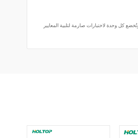
ات معالجة الهواء الخاصة بها. وتُخضع كل وحدة لاختبارات صارمة لتلبية المعايير