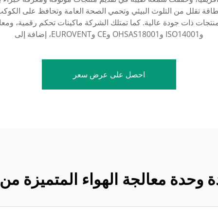
الية الكفاءة وموفرة للطاقة تقلل من التلوث البيئي وتحمي الصحة العامة وتحافظ
وISO14001 وOHSAS18001 وCE وEUROVENT، إضافة إلى
احصل على عرض سعر
 وحدة معالجة الهواء المتميزة من Holtop