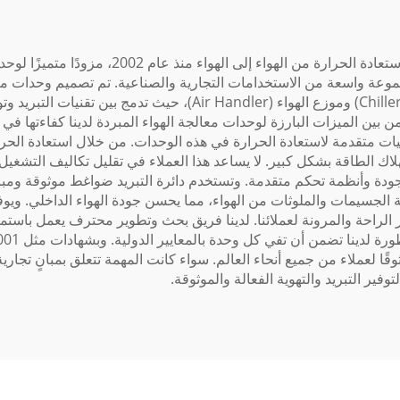
تعتبر شركة Holtop، وهي شركة رائدة في إنتاج معد
مجموعة واسعة من الاستخدامات التجارية والصناعية. تم تصميم وحدات معالج
المتنوعة لعملائنا. تجمع هذه الوحدات بين وظائف المبرد (Chiller) وموزع
 من بين الميزات البارزة لوحدات معالجة الهواء المبردة لدينا كفاءتها ف
آليات متقدمة لاستعادة الحرارة في هذه الوحدات. من خلال استعادة الحر
لاك الطاقة بشكل كبير. لا يساعد هذا العملاء في تقليل تكاليف التشغيل
 الجودة وأنظمة تحكم متقدمة. وتستخدم دائرة التبريد ضواغط موثوقة ومب
الجسيمات والملوثات من الهواء، مما يحسن جودة الهواء الداخلي. ويوفر
وفر الراحة والمرونة لعملائنا. لدينا فريق بحث وتطوير محترف يعمل باس
معالجة الهواء المبردة من Holtop خيارًا موثوقًا لعملاء من جميع أنحاء العالم. سواء كانت المهم