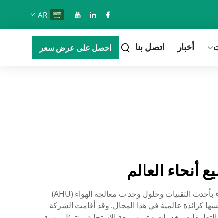
AR
ت
أخبار
اتصل بنا
احصل على عرض سعر
 أنحاء العالم
هولتوب، الشركة المصنعة المرموقة في الصين منذ عام 2002، تتخصص في إنتاج معدات استرداد الحرارة من الهواء إلى الهواء بأحدث التقنيات وحلول وحدات معالجة الهواء (AHU)
سها كرائدة عالمية في هذا المجال. وقد أقامت الشركة
بالتطبيقات وخدمات دعم سريعة الاستجابة. وتتمثل مهمة