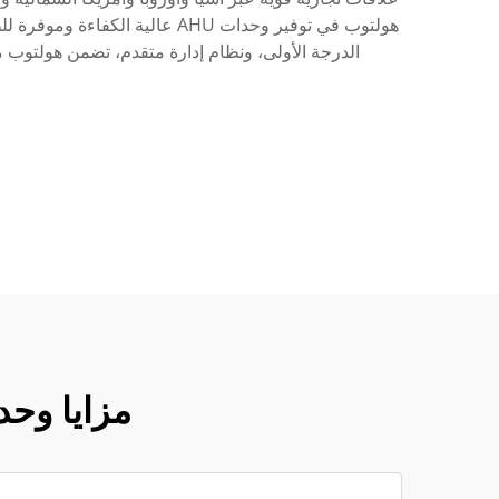
هولتوب في توفير وحدات AHU ع
مزايا وحدة