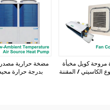
مروحة كويل مخبأة
مضخة حرارية مصدر 
ع الكاسيتي / المقننة
بدرجة حرارة محي
منخفضة، مبرد حلز
مبرد بالهواء