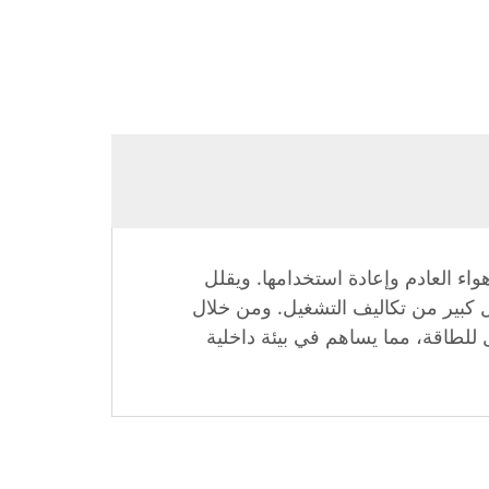
لحرارية من هواء العادم وإعادة استخدامها. ويقلل
ل كبير من تكاليف التشغيل. ومن خلال
، تضمن وحدات معالجة الهواء من Holtop الاستخدام الأمثل للطاقة، مما يساهم في بيئة داخلية