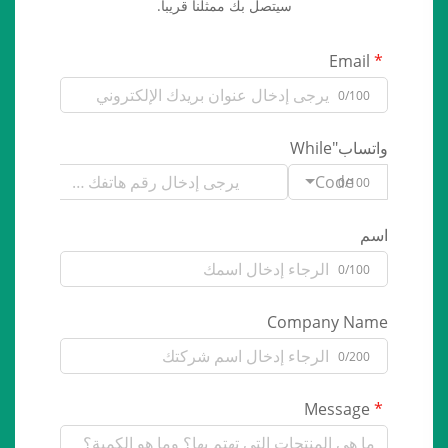
سيتصل بك ممثلنا قريبا.
Email
0/100
واتساب"While
Code
0/100
اسم
0/100
Company Name
0/200
Message