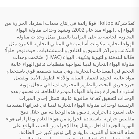
تُعدّ شركة Holtop قوةً رائدة في إنتاج معدات استرداد الحرارة من
الهواء إلى الهواء منذ عام 2002، وتشهد وحدات مناولة الهواء
التجارية الخاصة بنا على التزامنا بالتميز. تمثل وحدات مناولة
الهواء التجارية مكونات أساسية في المباني التجارية الكبيرة مثل
المكاتب ومراكز التسوق والفنادق والمستشفيات، حيث توفر حلولًا
فعّالة للتدفئة والتهوية وتكييف الهواء (HVAC). صُمّمت وحدات
مناولة الهواء التجارية لدينا لمواجهة متطلبات تدفق الهواء عالية
الحجم في المساحات التجارية. وهي مبنية بتصميم قوي باستخدام
مواد عالية الجودة لضمان المتانة والأداء الطويل الأمد. وبفضل
خبرة فريق البحث والتطوير المحترف لدينا في مجال تهوية
استرداد الحرارة ومناولة الهواء الموفرة للطاقة، تم تحسين هذه
الوحدات لتحقيق كفاءة طاقوية عالية. تتمثل إحدى الميزات
الرئيسية لوحدات مناولة الهواء التجارية لدينا في قدراتها المتقدمة
على استرداد الحرارة. إذ تقوم هذه الوحدات، من خلال دمج
مقاييس حرارية، باستعادة الحرارة من هواء العادم ونقلها إلى هواء
التهوية الجديد الداخل. ويقلل هذا الإجراء من العبء الواقع على
نظام التدفئة أو التبريد، ما يؤدي إلى توفير كبير في الطاقة.