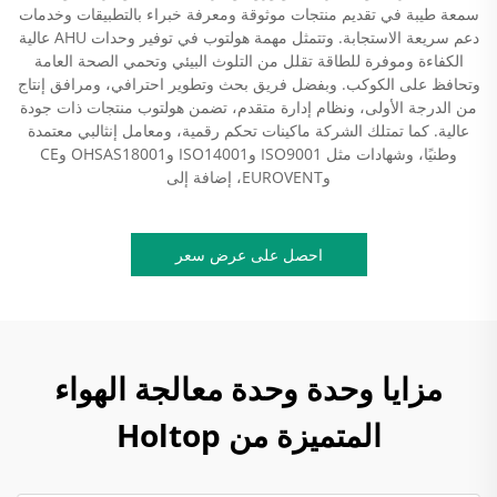
سمعة طيبة في تقديم منتجات موثوقة ومعرفة خبراء بالتطبيقات وخدمات
دعم سريعة الاستجابة. وتتمثل مهمة هولتوب في توفير وحدات AHU عالية
الكفاءة وموفرة للطاقة تقلل من التلوث البيئي وتحمي الصحة العامة
وتحافظ على الكوكب. وبفضل فريق بحث وتطوير احترافي، ومرافق إنتاج
من الدرجة الأولى، ونظام إدارة متقدم، تضمن هولتوب منتجات ذات جودة
عالية. كما تمتلك الشركة ماكينات تحكم رقمية، ومعامل إنثالبي معتمدة
وطنيًا، وشهادات مثل ISO9001 وISO14001 وOHSAS18001 وCE
وEUROVENT، إضافة إلى
احصل على عرض سعر
مزايا وحدة وحدة معالجة الهواء
المتميزة من Holtop