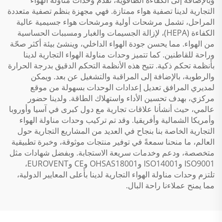
وبالإضافة إلى الكفاءة الطاقوية، تقدم وحدات مناولة الهواء
التجارية لدينا تصفية هواء ممتازة. فهي مجهزة بنظم تصفية متعددة
المراحل، تشمل مرشحات أولية ومرشحات هواء جسيمية عالية
الكفاءة (HEPA)، لإزالة الجسيمات والغبار ومسببات الحساسية
من الهواء. مما يحسن جودة الهواء الداخلي، وينشئ بيئة أكثر صحّة
وراحة للقاطنين. كما تتميز وحدات مناولة الهواء التجارية لدينا
بأنظمة تحكم ذكية. تتيح هذه الأنظمة التحكم الدقيق بدرجة الحرارة
والرطوبة، بالإضافة إلى المراقبة والتشغيل عن بعد. ويمكن
لمديري المرافق تعديل إعدادات الوحدات بسهولة من موقع
مركزي، بهدف تحسين الأداء واستهلاك الطاقة. ولدينا حضور
عالمي، حيث أنشأنا علاقات تجارية مع دول كبرى في آسيا وأوروبا
وأمريكا الشمالية وأفريقيا. وقد تم تركيب وحدات مناولة الهواء
التجارية الخاصة بنا بنجاح في العديد من المشاريع التجارية حول
العالم، ما منحنا سمعةً في توفير منتجات موثوقة، وخبرة تطبيقية
متخصصة، ودعم وخدمات سريعة الاستجابة. وبفضل شهادات مثل
ISO9001 وISO14001 وOHSAS18001 وCE وEUROVENT،
تلتزم وحدات مناولة الهواء التجارية لدينا بأعلى المعايير الدولية،
مما يمنح عملاءنا راحة البال.