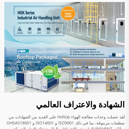
الشهادة والاعتراف العالمي
لقد حصلت وحدات معالجة الهواء Holtop على العديد من الشهادات من
منظمات مرموقة، بما في ذلك ISO9001 و ISO14001 و OHSAS18001
و CE و EUROVENT. إن هذه الاعترافات العالمية تؤكد التزام الشركة