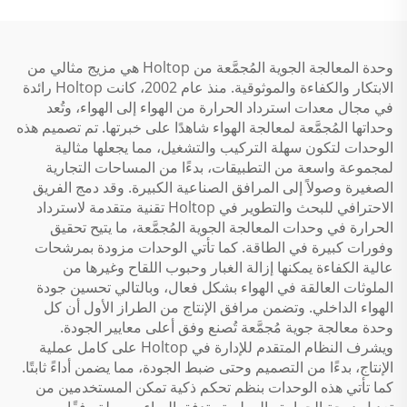
وحدة المعالجة الجوية المُجمَّعة من Holtop هي مزيج مثالي من
الابتكار والكفاءة والموثوقية. منذ عام 2002، كانت Holtop رائدة
في مجال معدات استرداد الحرارة من الهواء إلى الهواء، وتُعد
وحداتها المُجمَّعة لمعالجة الهواء شاهدًا على خبرتها. تم تصميم هذه
الوحدات لتكون سهلة التركيب والتشغيل، مما يجعلها مثالية
لمجموعة واسعة من التطبيقات، بدءًا من المساحات التجارية
الصغيرة وصولاً إلى المرافق الصناعية الكبيرة. وقد دمج الفريق
الاحترافي للبحث والتطوير في Holtop تقنية متقدمة لاسترداد
الحرارة في وحدات المعالجة الجوية المُجمَّعة، ما يتيح تحقيق
وفورات كبيرة في الطاقة. كما تأتي الوحدات مزودة بمرشحات
عالية الكفاءة يمكنها إزالة الغبار وحبوب اللقاح وغيرها من
الملوثات العالقة في الهواء بشكل فعال، وبالتالي تحسين جودة
الهواء الداخلي. وتضمن مرافق الإنتاج من الطراز الأول أن كل
وحدة معالجة جوية مُجمَّعة تُصنع وفق أعلى معايير الجودة.
ويشرف النظام المتقدم للإدارة في Holtop على كامل عملية
الإنتاج، بدءًا من التصميم وحتى ضبط الجودة، مما يضمن أداءً ثابتًا.
كما تأتي هذه الوحدات بنظم تحكم ذكية تمكن المستخدمين من