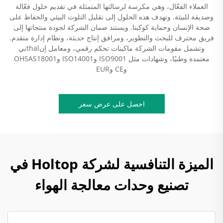
العملاء الفعّال، وهي مكرسة لرسالتها المتمثلة في تقديم حلول فعّالة
وصديقة للبيئة. وتهدف هذه الحلول إلى تقليل التلوث البيئي والحفاظ على
صحة الإنسان وحماية كوكبنا. ويستند ضمان الشركة لجودة منتجاتها إلى
فريق محترف للبحث والتطوير، ومرافق إنتاج حديثة، ونظام إدارة متقدم.
وتشمل مقومات الشركة ماكينات تحكم رقمي، ومعامل إنthalبي
معتمدة وطنيًا، وشهادات مثل ISO9001 وISO14001 وOHSAS18001
وCE وEUR
احصل على عرض سعر
الميزة التنافسية لشركة Holtop في
تصنيع وحدات معالجة الهواء