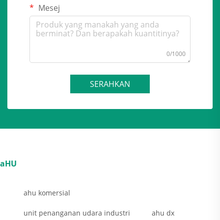
Mesej
0/1000
SERAHKAN
aHU
ahu komersial
unit penanganan udara industri
ahu dx