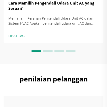
Cara Memilih Pengendali Udara Unit AC yang
Sesuai?
Memahami Peranan Pengendali Udara Unit AC dalam
Sistem HVAC Apakah pengendali udara unit AC dan
fungsinya dalam sistem HVAC? Pengendali udara dalam
sistem AC bertindak sebagai titik utama di mana udara
LIHAT LAGI
yang telah dikelolakan diedarkan ke seluruh
bangunan...
penilaian pelanggan