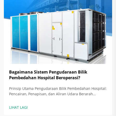
Bagaimana Sistem Pengudaraan Bilik
Pembedahan Hospital Beroperasi?
Prinsip Utama Pengudaraan Bilik Pembedahan Hospital:
Pencairan, Penapisan, dan Aliran Udara Berarah
sebagai Strategi Asas Hari ini, bilik pembedahan
hospital bergantung pada tiga pendekatan utama untuk
LIHAT LAGI
mengekalkan kawasan pembedahan bebas daripada
jangkitan: pencairan c...