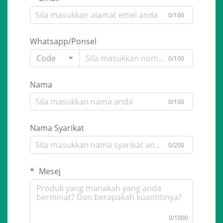
0/100
Whatsapp/Ponsel
Code
0/100
Nama
0/100
Nama Syarikat
0/200
Mesej
0/1000