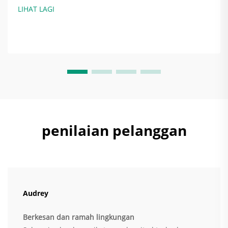
Apabila sistem pengudaraan dipasang dengan betul, ia
LIHAT LAGI
sebenarnya menjimatkan tenaga dengan menyesuaikan
jumlah udara yang ditukar ganti...
penilaian pelanggan
Audrey
Berkesan dan ramah lingkungan