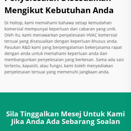
Mengikut Kebutuhan Anda
Di Holtop, kami memahami bahawa setiap kemudahan
komersial mempunyai keperluan dan cabaran yang unik.
Oleh itu, kami menawarkan penyelesaian HVAC komersial
tersuai yang disesuaikan dengan keperluan khusus anda.
Pasukan R&D kami yang berpengalaman bekerjasama rapat
dengan anda untuk memahami keperluan anda dan
membangunkan penyelesaian yang berkesan. Sama ada saiz
tertentu, kapasiti, atau fungsi, kami boleh menyediakan
penyelesaian tersuai yang memenuhi jangkaan anda.
Sila Tinggalkan Mesej Untuk Kami
Jika Anda Ada Sebarang Soalan