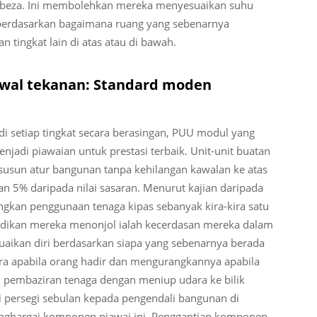
berbeza. Ini membolehkan mereka menyesuaikan suhu
 berdasarkan bagaimana ruang yang sebenarnya
 tingkat lain di atas atau di bawah.
wal tekanan: Standard moden
i setiap tingkat secara berasingan, PUU modul yang
jadi piawaian untuk prestasi terbaik. Unit-unit buatan
i susun atur bangunan tanpa kehilangan kawalan ke atas
an 5% daripada nilai sasaran. Menurut kajian daripada
gkan penggunaan tenaga kipas sebanyak kira-kira satu
dikan mereka menonjol ialah kecerdasan mereka dalam
aikan diri berdasarkan siapa yang sebenarnya berada
ra apabila orang hadir dan mengurangkannya apabila
 pembaziran tenaga dengan meniup udara ke bilik
i persegi sebulan kepada pengendali bangunan di
enghargai komponen piawai ini. Penggantian komponen