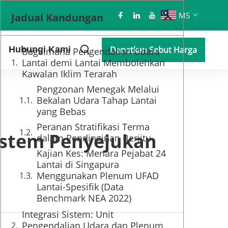
MS
Jadual Kandungan
Hubungi Kami
Dapatkan Sebut Harga
Bagaimana Pengendalian Udara
Lantai demi Lantai Membolehkan
Kawalan Iklim Terarah
Pengzonan Menegak Melalui
Bekalan Udara Tahap Lantai
yang Bebas
Peranan Stratifikasi Terma
istem Penyejukan
dalam Pendinginan Berjitu
Kajian Kes: Menara Pejabat 24
Lantai di Singapura
Menggunakan Plenum UFAD
Lantai-Spesifik (Data
Benchmark NEA 2022)
Integrasi Sistem: Unit
Pengendalian Udara dan Plenum