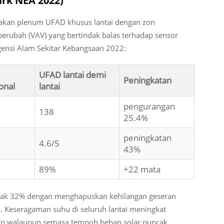
rk NEA 2022)
nakan plenum UFAD khusus lantai dengan zon
erubah (VAV) yang bertindak balas terhadap sensor
gensi Alam Sekitar Kebangsaan 2022:
UFAD lantai demi
Peningkatan
onal
lantai
pengurangan
138
25.4%
peningkatan
4.6/5
43%
89%
+22 mata
nyak 32% dengan menghapuskan kehilangan geseran
. Keseragaman suhu di seluruh lantai meningkat
kan walaupun semasa tempoh beban solar puncak.