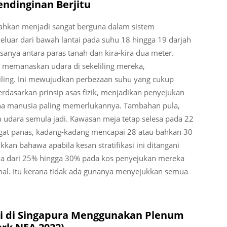
endinginan Berjitu
isahkan menjadi sangat berguna dalam sistem
keluar dari bawah lantai pada suhu 18 hingga 19 darjah
sanya antara paras tanah dan kira-kira dua meter.
 memanaskan udara di sekeliling mereka,
ling. Ini mewujudkan perbezaan suhu yang cukup
erdasarkan prinsip asas fizik, menjadikan penyejukan
ana manusia paling memerlukannya. Tambahan pula,
n udara semula jadi. Kawasan meja tetap selesa pada 22
ngat panas, kadang-kadang mencapai 28 atau bahkan 30
kan bahawa apabila kesan stratifikasi ini ditangani
ja dari 25% hingga 30% pada kos penyejukan mereka
nal. Itu kerana tidak ada gunanya menyejukkan semua
tai di Singapura Menggunakan Plenum