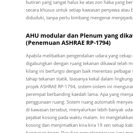
butiran yang sangat halus ke atas zon haba yang 
secara khusus untuk setiap kawasan penyewa atau
diduduki, tanpa perlu bimbang mengenai menjejaskan
AHU modular dan Plenum yang dika
(Penemuan ASHRAE RP-1794)
Apabila melibatkan pengendalian udara yang cekap d
digabungkan dengan ruang tekanan dikawal telah men
kilang ini berfungsi dengan baik merentasi pelbaga
tahap tekanan statik, biasanya kekal dalam lingkung
projek ASHRAE RP-1794, sistem-sistem ini menguran
perempat berbanding kaedah lama. Apa yang menja
penggunaan ruang. Sistem ruang automatik menyesu
di kawasan tersebut, menyalurkan lebih banyak uda
pejabat kosong pada waktu malam. Ini mengelakkan
kosong dan menjimatkan kira-kira 19 sen setiap kak
bangunan tinggi. Pasukan penyelenggaraan juga m