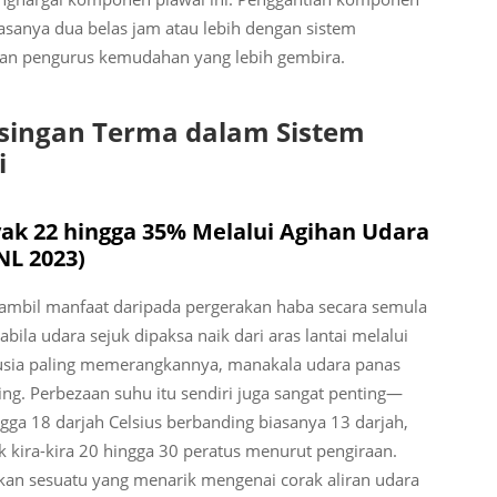
sanya dua belas jam atau lebih dengan sistem
dan pengurus kemudahan yang lebih gembira.
singan Terma dalam Sistem
i
k 22 hingga 35% Melalui Agihan Udara
NL 2023)
gambil manfaat daripada pergerakan haba secara semula
la udara sejuk dipaksa naik dari aras lantai melalui
anusia paling memerangkannya, manakala udara panas
ing. Perbezaan suhu itu sendiri juga sangat penting—
ngga 18 darjah Celsius berbanding biasanya 13 darjah,
kira-kira 20 hingga 30 peratus menurut pengiraan.
kan sesuatu yang menarik mengenai corak aliran udara