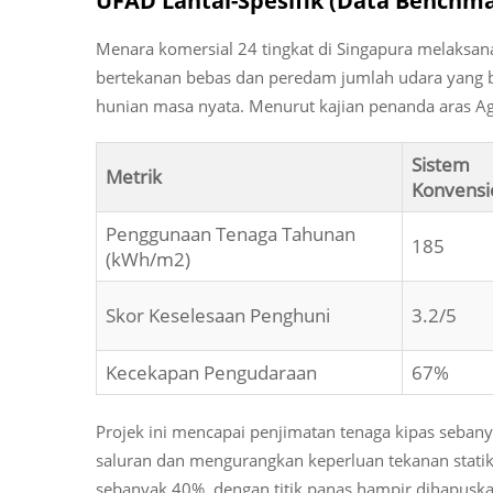
UFAD Lantai-Spesifik (Data Benchma
Menara komersial 24 tingkat di Singapura melaksa
bertekanan bebas dan peredam jumlah udara yang b
hunian masa nyata. Menurut kajian penanda aras A
Sistem
Metrik
Konvensi
Penggunaan Tenaga Tahunan
185
(kWh/m2)
Skor Keselesaan Penghuni
3.2/5
Kecekapan Pengudaraan
67%
Projek ini mencapai penjimatan tenaga kipas seba
saluran dan mengurangkan keperluan tekanan statik
sebanyak 40%, dengan titik panas hampir dihapus