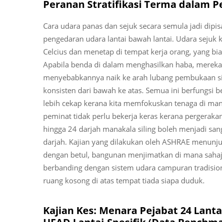
Peranan Stratifikasi Terma dalam P
Cara udara panas dan sejuk secara semula jadi dip
pengedaran udara lantai bawah lantai. Udara sejuk 
Celcius dan menetap di tempat kerja orang, yang bia
Apabila benda di dalam menghasilkan haba, mereka
menyebabkannya naik ke arah lubang pembukaan si
konsisten dari bawah ke atas. Semua ini berfungsi b
lebih cekap kerana kita memfokuskan tenaga di m
peminat tidak perlu bekerja keras kerana pergeraka
hingga 24 darjah manakala siling boleh menjadi sa
darjah. Kajian yang dilakukan oleh ASHRAE menunjuk
dengan betul, bangunan menjimatkan di mana saha
berbanding dengan sistem udara campuran tradisio
ruang kosong di atas tempat tiada siapa duduk.
Kajian Kes: Menara Pejabat 24 Lan