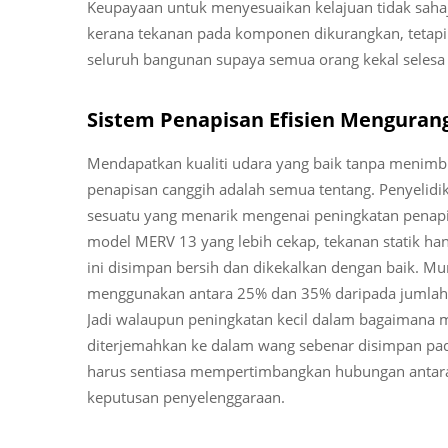
Keupayaan untuk menyesuaikan kelajuan tidak sah
kerana tekanan pada komponen dikurangkan, tetapi
seluruh bangunan supaya semua orang kekal selesa
Sistem Penapisan Efisien Menguran
Mendapatkan kualiti udara yang baik tanpa menimbu
penapisan canggih adalah semua tentang. Penyelidi
sesuatu yang menarik mengenai peningkatan penapis
model MERV 13 yang lebih cekap, tekanan statik hany
ini disimpan bersih dan dikekalkan dengan baik. Mun
menggunakan antara 25% dan 35% daripada jumlah 
Jadi walaupun peningkatan kecil dalam bagaimana 
diterjemahkan ke dalam wang sebenar disimpan pad
harus sentiasa mempertimbangkan hubungan antara 
keputusan penyelenggaraan.