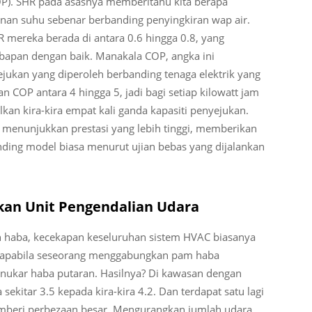
OP). SHR pada asasnya memberitahu kita berapa
nan suhu sebenar berbanding penyingkiran wap air.
R mereka berada di antara 0.6 hingga 0.8, yang
apan dengan baik. Manakala COP, angka ini
kan yang diperoleh berbanding tenaga elektrik yang
COP antara 4 hingga 5, jadi bagi setiap kilowatt jam
lkan kira-kira empat kali ganda kapasiti penyejukan.
 menunjukkan prestasi yang lebih tinggi, memberikan
nding model biasa menurut ujian bebas yang dijalankan
an Unit Pengendalian Udara
 haba, kecekapan keseluruhan sistem HVAC biasanya
, apabila seseorang menggabungkan pam haba
enukar haba putaran. Hasilnya? Di kawasan dengan
sekitar 3.5 kepada kira-kira 4.2. Dan terdapat satu lagi
memberi perbezaan besar. Mengurangkan jumlah udara