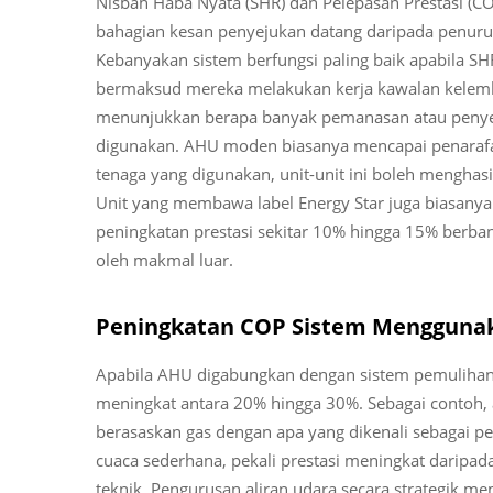
Nisbah Haba Nyata (SHR) dan Pelepasan Prestasi (C
bahagian kesan penyejukan datang daripada penuru
Kebanyakan sistem berfungsi paling baik apabila SH
bermaksud mereka melakukan kerja kawalan kelemb
menunjukkan berapa banyak pemanasan atau penyeju
digunakan. AHU moden biasanya mencapai penarafan 
tenaga yang digunakan, unit-unit ini boleh menghasi
Unit yang membawa label Energy Star juga biasanya
peningkatan prestasi sekitar 10% hingga 15% berba
oleh makmal luar.
Peningkatan COP Sistem Menggunak
Apabila AHU digabungkan dengan sistem pemulihan
meningkat antara 20% hingga 30%. Sebagai contoh
berasaskan gas dengan apa yang dikenali sebagai p
cuaca sederhana, pekali prestasi meningkat daripada 
teknik. Pengurusan aliran udara secara strategik 