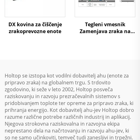
DX kovina za čiščenje
Tegleni vmesnik
zrakoprevozne enote
Zamenjava zraka na
zrak Toplotna ponovna
uporaba Obravnavni
enotski sistem
Holtop se izstopa kot vodilni dobavitelj ahu (enote za
pripravo zraka) na globalnem trgu. S trdovito
zgodovino, ki seže v leto 2002, Holtop posveča
raziskovanju in razvoju prezračevalnih sistemov s
pridobivanjem toplote ter opreme za pripravo zraka, ki
prihranja energijo. Kot dobavitelj ahu-jev Holtop dobro
razume različne potrebe različnih industrij in aplikacij.
Njegova strokovna raziskovalna in razvojna ekipa
neprestano dela na načrtovanju in razvoju ahu-jev, ki
so ne samo učinkoviti, temveč tudi zanesljivi in trpežni.