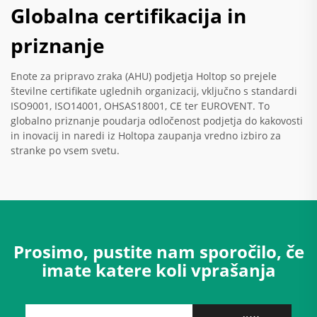
Globalna certifikacija in
priznanje
Enote za pripravo zraka (AHU) podjetja Holtop so prejele
številne certifikate uglednih organizacij, vključno s standardi
ISO9001, ISO14001, OHSAS18001, CE ter EUROVENT. To
globalno priznanje poudarja odločenost podjetja do kakovosti
in inovacij in naredi iz Holtopa zaupanja vredno izbiro za
stranke po vsem svetu.
Prosimo, pustite nam sporočilo, če
imate katere koli vprašanja