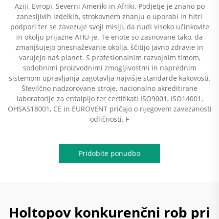
Aziji, Evropi, Severni Ameriki in Afriki. Podjetje je znano po
zanesljivih izdelkih, strokovnem znanju o uporabi in hitri
podpori ter se zavezuje svoji misiji, da nudi visoko učinkovite
in okolju prijazne AHU-je. Te enote so zasnovane tako, da
zmanjšujejo onesnaževanje okolja, ščitijo javno zdravje in
varujejo naš planet. S profesionalnim razvojnim timom,
sodobnimi proizvodnimi zmogljivostmi in naprednim
sistemom upravljanja zagotavlja najvišje standarde kakovosti.
Številčno nadzorovane stroje, nacionalno akreditirane
laboratorije za entalpijo ter certifikati ISO9001, ISO14001,
OHSAS18001, CE in EUROVENT pričajo o njegovem zavezanosti
odličnosti. F
Pridobite ponudbo
Holtopov konkurenčni rob pri