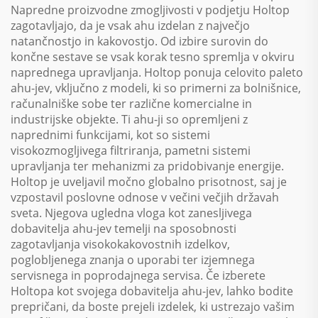
Napredne proizvodne zmogljivosti v podjetju Holtop
zagotavljajo, da je vsak ahu izdelan z največjo
natančnostjo in kakovostjo. Od izbire surovin do
končne sestave se vsak korak tesno spremlja v okviru
naprednega upravljanja. Holtop ponuja celovito paleto
ahu-jev, vključno z modeli, ki so primerni za bolnišnice,
računalniške sobe ter različne komercialne in
industrijske objekte. Ti ahu-ji so opremljeni z
naprednimi funkcijami, kot so sistemi
visokozmogljivega filtriranja, pametni sistemi
upravljanja ter mehanizmi za pridobivanje energije.
Holtop je uveljavil močno globalno prisotnost, saj je
vzpostavil poslovne odnose v večini večjih državah
sveta. Njegova ugledna vloga kot zanesljivega
dobavitelja ahu-jev temelji na sposobnosti
zagotavljanja visokokakovostnih izdelkov,
poglobljenega znanja o uporabi ter izjemnega
servisnega in poprodajnega servisa. Če izberete
Holtopa kot svojega dobavitelja ahu-jev, lahko bodite
prepričani, da boste prejeli izdelek, ki ustrezajo vašim