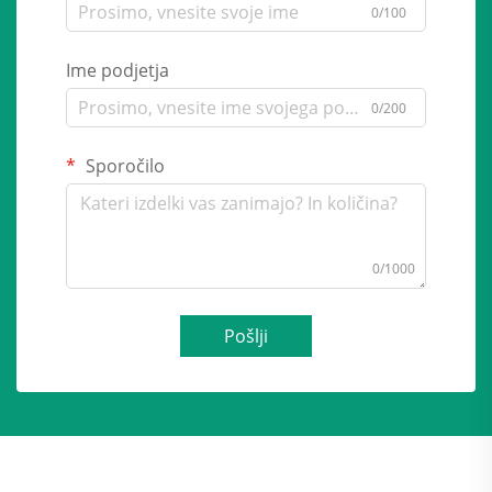
0/100
Ime podjetja
0/200
Sporočilo
0/1000
Pošlji