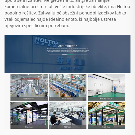
uporabe in zahtev. Ne glede na to, ali gre za manjše
komercialne prostore ali večje industrijske objekte, ima Holtop
popolno rešitev. Zahvaljujoč obsežni ponudbi izdelkov lahko
vsak odjemalec najde idealno enoto, ki najbolje ustreza
njegovim specifičnim potrebam.