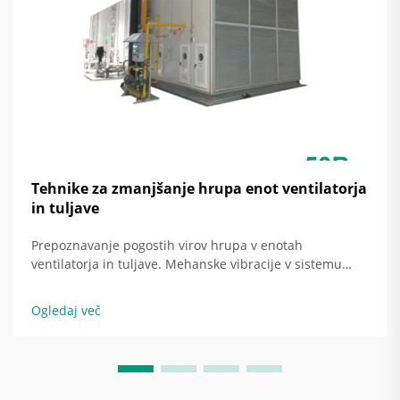
Tehnike za zmanjšanje hrupa enot ventilatorja
in tuljave
Prepoznavanje pogostih virov hrupa v enotah
ventilatorja in tuljave. Mehanske vibracije v sistemu
prezračevanja in klimatizacije ter njihov vpliv na hrup
enot ventilatorja in tuljave. Okoli 38 odstotkov vseh
Ogledaj več
pritožb zaradi hrupa, povezanega z enotami ventilatorja
in tuljave v komercialnih zgradbah, dejansko izhaja iz
mehanskih...