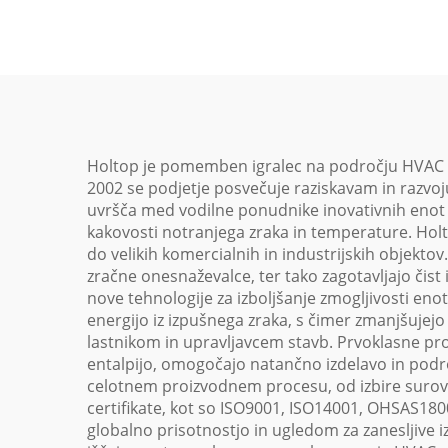
Holtop je pomemben igralec na področju HVAC (og
2002 se podjetje posvečuje raziskavam in razvoj
uvršča med vodilne ponudnike inovativnih enot 
kakovosti notranjega zraka in temperature. Holt
do velikih komercialnih in industrijskih objektov
zračne onesnaževalce, ter tako zagotavljajo čist
nove tehnologije za izboljšanje zmogljivosti eno
energijo iz izpušnega zraka, s čimer zmanjšujej
lastnikom in upravljavcem stavb. Prvoklasne proi
entalpijo, omogočajo natančno izdelavo in podro
celotnem proizvodnem procesu, od izbire surovi
certifikate, kot so ISO9001, ISO14001, OHSAS180
globalno prisotnostjo in ugledom za zanesljive i