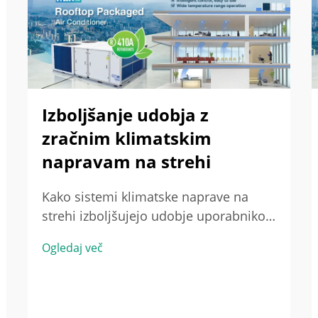
Izboljšanje udobja z
zračnim klimatskim
napravam na strehi
Kako sistemi klimatske naprave na
strehi izboljšujejo udobje uporabnikov
Načelo: Vloga klimatske naprave na
Ogledaj več
strehi pri toplotnem in zvočnem
udobju Sistemi klimatskih naprav na
strehi zagotavljajo stalno toplotno
udobje z izkoriščanjem višjega