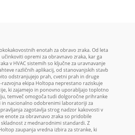
aba
Toplotna ponovna
tski
uporaba Obravnavni
enotski sistem
isokokakovostnih enotah za obravo zraka. Od leta
 učinkoviti opremi za obravnavo zraka, kar ga
aka v HVAC sistemih so ključne za uravnavanje
teve različnih aplikacij, od stanovanjskih stavb
ovito odstranjujejo prah, cvetni prah in druge
no-razvojna ekipa Holtopa neprestano raziskuje
cije, ki zajamejo in ponovno uporabljajo toplotno
okolju, temveč omogoča tudi dolgoročne prihranke
i in nacionalno odobrenimi laboratoriji za
ravljanja zagotavlja strog nadzor kakovosti v
ve enote za obravnavo zraka so pridobile
in skladnost z mednarodnimi standardi. Z
oltop zaupanja vredna izbira za stranke, ki