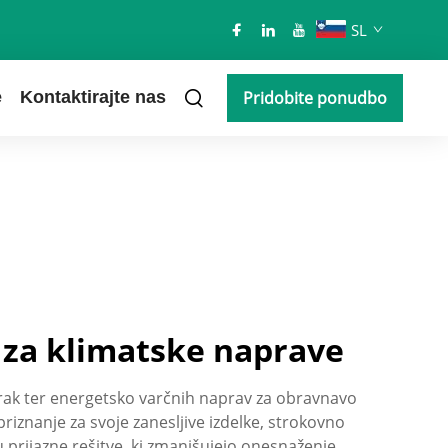
SL
e
Kontaktirajte nas
Pridobite ponudbo
t za klimatske naprave
-zrak ter energetsko varčnih naprav za obravnavo
riznanje za svoje zanesljive izdelke, strokovno
 prijazne rešitve, ki zmanjšujejo onesnaženje,