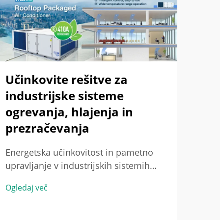
Učinkovite rešitve za
Pr
industrijske sisteme
kl
ogrevanja, hlajenja in
Inov
prezračevanja
enot
pogo
Energetska učinkovitost in pametno
Ogle
ener
upravljanje v industrijskih sistemih
Dand
ogrevanja, hlajenja in prezračevanja
pogo
Ogledaj več
Ključni kazalniki zmogljivosti za
prih
energetsko učinkovitost v velikih
pora
sistemih ogrevanja, hlajenja in