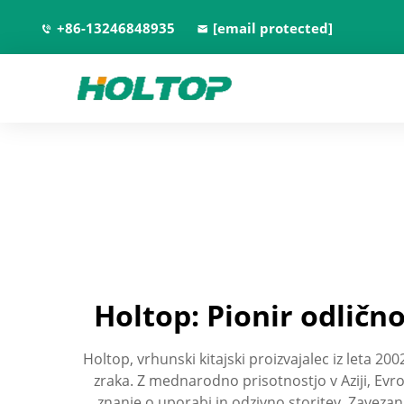
+86-13246848935
[email protected]
Holtop: Pionir odličn
Holtop, vrhunski kitajski proizvajalec iz leta 
zraka. Z mednarodno prisotnostjo v Aziji, Evro
znanje o uporabi in odzivno storitev. Zavezan