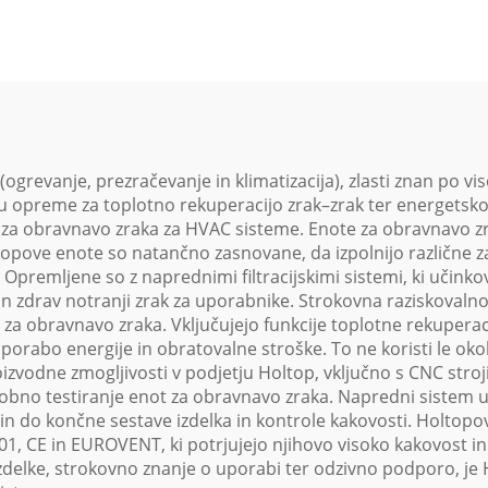
temperature
ponovna upor
Obravnavni eno
sistem
revanje, prezračevanje in klimatizacija), zlasti znan po v
u opreme za toplotno rekuperacijo zrak–zrak ter energetsko
za obravnavo zraka za HVAC sisteme. Enote za obravnavo zr
opove enote so natančno zasnovane, da izpolnijo različne zah
. Opremljene so z naprednimi filtracijskimi sistemi, ki učink
 in zdrav notranji zrak za uporabnike. Strokovna raziskoval
t za obravnavo zraka. Vključujejo funkcije toplotne rekupera
o porabo energije in obratovalne stroške. To ne koristi le 
zvodne zmogljivosti v podjetju Holtop, vključno s CNC stroj
bno testiranje enot za obravnavo zraka. Napredni sistem up
n do končne sestave izdelka in kontrole kakovosti. Holtopo
01, CE in EUROVENT, ki potrjujejo njihovo visoko kakovost 
zdelke, strokovno znanje o uporabi ter odzivno podporo, je H