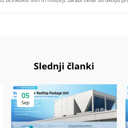
učinkoviti filtri in motorji, zaradi česar so okolju pri
Slednji članki
05
Sep