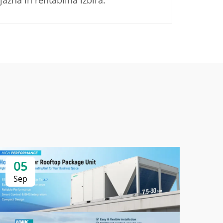
jazna in rentabilna izbira.
05
0
Sep
Se