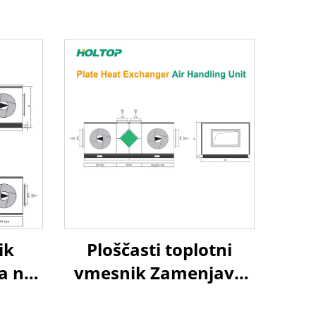
ik
Ploščasti toplotni
a na
vmesnik Zamenjava
a
zraka na zrak