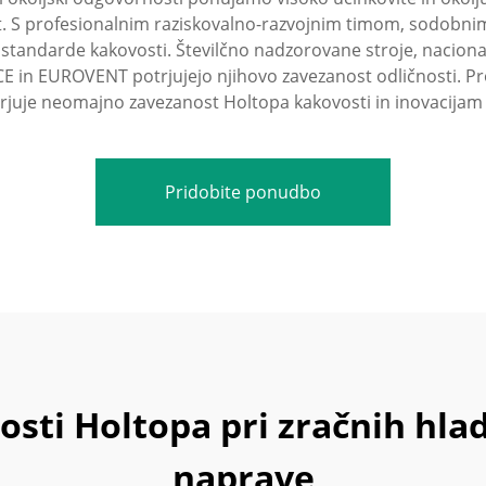
anet. S profesionalnim raziskovalno-razvojnim timom, sodobn
standarde kakovosti. Številčno nadzorovane stroje, nacionaln
CE in EUROVENT potrjujejo njihovo zavezanost odličnosti. 
juje neomajno zavezanost Holtopa kakovosti in inovacijam
Pridobite ponudbo
osti Holtopa pri zračnih hlad
naprave