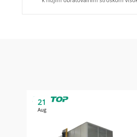
k nižjim obratovalnim stroškom visoko 
21
Aug