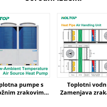
plotna pumpe s
Toplotni vodn
ožnim zrakovim
Zamenjava zrak
virjem za nize
zrak Toplotn