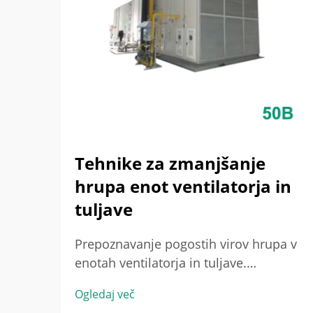
Tehnike za zmanjšanje
hrupa enot ventilatorja in
tuljave
Prepoznavanje pogostih virov hrupa v
enotah ventilatorja in tuljave.
Mehanske vibracije v sistemu
Ogledaj več
prezračevanja in klimatizacije ter