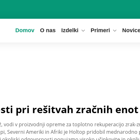
Domov
O nas
Izdelki
Primeri
Novic
osti pri rešitvah zračnih eno
2002, vodi v proizvodnji opreme za toplotno rekuperacijo zrak
pi, Severni Ameriki in Afriki je Holtop pridobil mednarodno p
i okoljski odgovornosti ponujamo visoko učinkovite in okolju