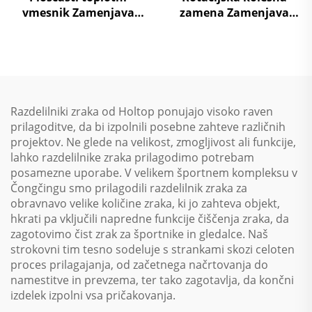
vmesnik Zamenjava
zamena Zamenjava
zraka na zrak Toplotna
zraka na zrak Toplotna
ponovna uporaba
ponovna uporaba
Obravnavni enotski
Obravnavni enotski
sistem
sistem
Razdelilniki zraka od Holtop ponujajo visoko raven
prilagoditve, da bi izpolnili posebne zahteve različnih
projektov. Ne glede na velikost, zmogljivost ali funkcije,
lahko razdelilnike zraka prilagodimo potrebam
posamezne uporabe. V velikem športnem kompleksu v
Čongčingu smo prilagodili razdelilnik zraka za
obravnavo velike količine zraka, ki jo zahteva objekt,
hkrati pa vključili napredne funkcije čiščenja zraka, da
zagotovimo čist zrak za športnike in gledalce. Naš
strokovni tim tesno sodeluje s strankami skozi celoten
proces prilagajanja, od začetnega načrtovanja do
namestitve in prevzema, ter tako zagotavlja, da končni
izdelek izpolni vsa pričakovanja.