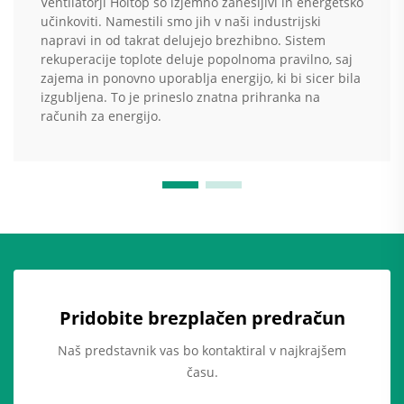
Ventilatorji Holtop so izjemno zanesljivi in energetsko
učinkoviti. Namestili smo jih v naši industrijski
napravi in od takrat delujejo brezhibno. Sistem
rekuperacije toplote deluje popolnoma pravilno, saj
zajema in ponovno uporablja energijo, ki bi sicer bila
izgubljena. To je prineslo znatna prihranka na
računih za energijo.
Pridobite brezplačen predračun
Naš predstavnik vas bo kontaktiral v najkrajšem
času.