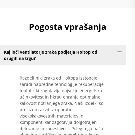
Pogosta vprašanja
Kaj loči ventilatorje zraka podjetja Holtop od
drugih na trgu?
Razdelilniki zraka od Holtopa izstopajo
zaradi napredne tehnologije rekuperacije
toplote, ki zagotavlja največjo energetsko
učinkovitost in hkrati ohranja optimalno
kakovost notranjega zraka. Naši izdelki so
precizno razviti z uporabo
visokokakovostnih materialov in
komponent, kar zagotavlja dolgotrajen
delovanje in zanesljivost. Poleg tega naša
globalna certifikacija in odobritve, kot so