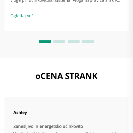
vloge pri učinkovitosti sistema. Vloga naprav za zrak v
sistemu HVAC. Naprava za zrak v klimatski enoti je
temeljito tisto, kar zagotavlja razporeditev hladnega ali
Ogledaj več
toplega zraka po celotni stavbi. Ko potiska zrak...
oCENA STRANK
Ashley
Zanesljivo in energetsko učinkovito