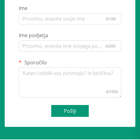
Ime
0/100
Ime podjetja
0/200
Sporočilo
0/1000
Pošlji