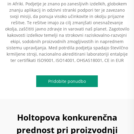
in Afriki. Podjetje je znano po zanesljivih izdelkih, globokem
znanju aplikacij in odzivni stranki podpori ter je zavezano
svoji misiji, da ponuja visoko učinkovite in okolju prijazne
rešitve. Te rešitve imajo za cilj zmanjšati onesnaževanje
okolja, zaščititi javno zdravje in varovati naš planet. Zagotovilo
kakovosti izdelkov temelji na strokovni raziskovalno-razvojni
ekipi, sodobnih proizvodnih zmogljivostih in naprednem
sistemu upravljanja. Med potrdila podjetja spadajo številčno
krmiljene stroji, nacionalno akreditirani laboratoriji entalpije
ter certifikati ISO9001, ISO14001, OHSAS18001, CE in EUR
Pridobite ponudbo
Holtopova konkurenčna
prednost pri proizvodnji