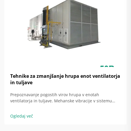
Tehnike za zmanjšanje hrupa enot ventilatorja
in tuljave
Prepoznavanje pogostih virov hrupa v enotah
ventilatorja in tuljave. Mehanske vibracije v sistemu
prezračevanja in klimatizacije ter njihov vpliv na hrup
enot ventilatorja in tuljave. Okoli 38 odstotkov vseh
Ogledaj več
pritožb zaradi hrupa, povezanega z enotami ventilatorja
in tuljave v komercialnih zgradbah, dejansko izhaja iz