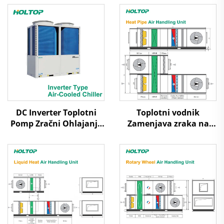
DC Inverter Toplotni
Toplotni vodnik
Pomp Zračni Ohlajanje
Zamenjava zraka na
Scroll Chiller
zrak Toplotna ponovna
uporaba Obravnavni
enotski sistem