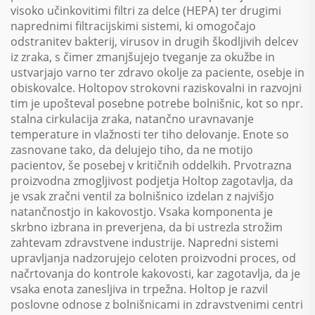
visoko učinkovitimi filtri za delce (HEPA) ter drugimi
naprednimi filtracijskimi sistemi, ki omogočajo
odstranitev bakterij, virusov in drugih škodljivih delcev
iz zraka, s čimer zmanjšujejo tveganje za okužbe in
ustvarjajo varno ter zdravo okolje za paciente, osebje in
obiskovalce. Holtopov strokovni raziskovalni in razvojni
tim je upošteval posebne potrebe bolnišnic, kot so npr.
stalna cirkulacija zraka, natančno uravnavanje
temperature in vlažnosti ter tiho delovanje. Enote so
zasnovane tako, da delujejo tiho, da ne motijo
pacientov, še posebej v kritičnih oddelkih. Prvotrazna
proizvodna zmogljivost podjetja Holtop zagotavlja, da
je vsak zračni ventil za bolnišnico izdelan z najvišjo
natančnostjo in kakovostjo. Vsaka komponenta je
skrbno izbrana in preverjena, da bi ustrezla strožim
zahtevam zdravstvene industrije. Napredni sistemi
upravljanja nadzorujejo celoten proizvodni proces, od
načrtovanja do kontrole kakovosti, kar zagotavlja, da je
vsaka enota zanesljiva in trpežna. Holtop je razvil
poslovne odnose z bolnišnicami in zdravstvenimi centri