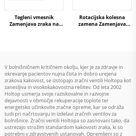
Tegleni vmesnik
Rotacijska kolesna
Zamenjava zraka na
zamena Zamenjava
zrak Toplotna ponovna
zraka na zrak Toplotna
uporaba Obravnavni
ponovna uporaba
enotski sistem
Obravnavni enotski
sistem
V bolnišničnem kritičnem okolju, kjer je za zdravje in
okrevanje pacientov nujna čista in dobro urejena
zrakova kakovost, se izstopajo zračni ventili Holtopa kot
zanesljiva in visokokakovostna rešitev. Od leta 2002
Holtop usmerja svoje raziskovalne in razvojne
dejavnosti v območje rekuperacije toplote ter
energetsko učinkovite zračne opreme, kar se odraža
tudi pri načrtovanju in izdelavi zračnih ventilov za
bolnišnice. Zračni ventili Holtopa so zasnovani tako, da
ustrezajo strožim standardom kakovosti zraka, ki so
potrebni v zdravstvenih ustanovah. Opremljeni so z