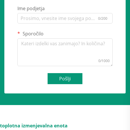
Ime podjetja
0/200
Sporočilo
0/1000
Pošlji
toplotna izmenjevalna enota