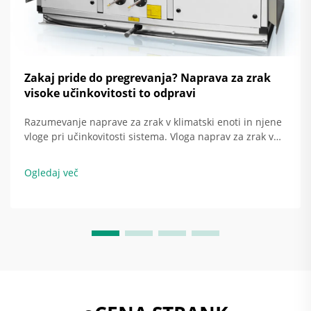
Zakaj pride do pregrevanja? Naprava za zrak
visoke učinkovitosti to odpravi
Razumevanje naprave za zrak v klimatski enoti in njene
vloge pri učinkovitosti sistema. Vloga naprav za zrak v
sistemu HVAC. Naprava za zrak v klimatski enoti je
temeljito tisto, kar zagotavlja razporeditev hladnega ali
Ogledaj več
toplega zraka po celotni stavbi. Ko potiska zrak...