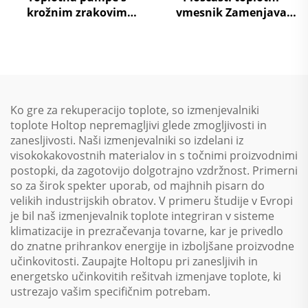
krožnim zrakovim
vmesnik Zamenjava
virjem za nize
zraka na zrak Toplotna
temperature
ponovna uporaba
Obravnavni enotski
sistem
Ko gre za rekuperacijo toplote, so izmenjevalniki
toplote Holtop nepremagljivi glede zmogljivosti in
zanesljivosti. Naši izmenjevalniki so izdelani iz
visokokakovostnih materialov in s točnimi proizvodnimi
postopki, da zagotovijo dolgotrajno vzdržnost. Primerni
so za širok spekter uporab, od majhnih pisarn do
velikih industrijskih obratov. V primeru študije v Evropi
je bil naš izmenjevalnik toplote integriran v sisteme
klimatizacije in prezračevanja tovarne, kar je privedlo
do znatne prihrankov energije in izboljšane proizvodne
učinkovitosti. Zaupajte Holtopu pri zanesljivih in
energetsko učinkovitih rešitvah izmenjave toplote, ki
ustrezajo vašim specifičnim potrebam.