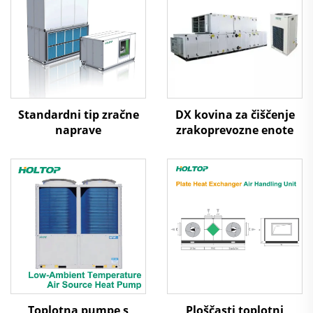
Standardni tip zračne
DX kovina za čiščenje
naprave
zrakoprevozne enote
Toplotna pumpe s
Ploščasti toplotni