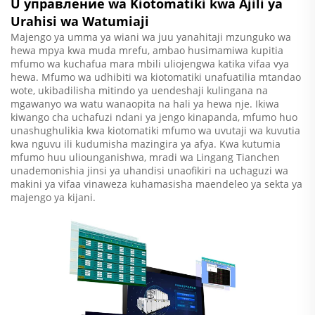
U управление wa Kiotomatiki kwa Ajili ya
Urahisi wa Watumiaji
Majengo ya umma ya wiani wa juu yanahitaji mzunguko wa
hewa mpya kwa muda mrefu, ambao husimamiwa kupitia
mfumo wa kuchafua mara mbili uliojengwa katika vifaa vya
hewa. Mfumo wa udhibiti wa kiotomatiki unafuatilia mtandao
wote, ukibadilisha mitindo ya uendeshaji kulingana na
mgawanyo wa watu wanaopita na hali ya hewa nje. Ikiwa
kiwango cha uchafuzi ndani ya jengo kinapanda, mfumo huo
unashughulikia kwa kiotomatiki mfumo wa uvutaji wa kuvutia
kwa nguvu ili kudumisha mazingira ya afya. Kwa kutumia
mfumo huu uliounganishwa, mradi wa Lingang Tianchen
unademonishia jinsi ya uhandisi unaofikiri na uchaguzi wa
makini ya vifaa vinaweza kuhamasisha maendeleo ya sekta ya
majengo ya kijani.