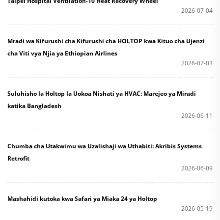
Taipei Hospital Ventilation-10 Heat Recovery Wheel
2026-07-04
Mradi wa Kifurushi cha Kifurushi cha HOLTOP kwa Kituo cha Ujenzi
cha Viti vya Njia ya Ethiopian Airlines
2026-07-03
Suluhisho la Holtop la Uokoa Nishati ya HVAC: Marejeo ya Miradi
katika Bangladesh
2026-06-11
Chumba cha Utakwimu wa Uzalishaji wa Uthabiti: Akribis Systems
Retrofit
2026-06-09
Mashahidi kutoka kwa Safari ya Miaka 24 ya Holtop
2026-05-19