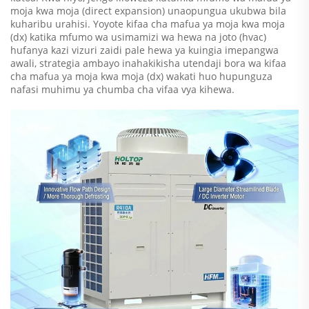
moja kwa moja (direct expansion) unaopungua ukubwa bila
kuharibu urahisi. Yoyote kifaa cha mafua ya moja kwa moja
(dx) katika mfumo wa usimamizi wa hewa na joto (hvac)
hufanya kazi vizuri zaidi pale hewa ya kuingia imepangwa
awali, strategia ambayo inahakikisha utendaji bora wa kifaa
cha mafua ya moja kwa moja (dx) wakati huo hupunguza
nafasi muhimu ya chumba cha vifaa vya kihewa.