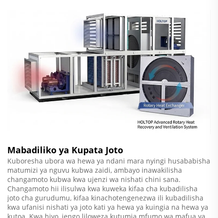
Mabadiliko ya Kupata Joto
Kuboresha ubora wa hewa ya ndani mara nyingi husababisha
matumizi ya nguvu kubwa zaidi, ambayo inawakilisha
changamoto kubwa kwa ujenzi wa nishati chini sana.
Changamoto hii ilisulwa kwa kuweka kifaa cha kubadilisha
joto cha gurudumu, kifaa kinachotengenezwa ili kubadilisha
kwa ufanisi nishati ya joto kati ya hewa ya kuingia na hewa ya
kutoa. Kwa hiyo, jengo liloweza kutumia mfumo wa mafua ya