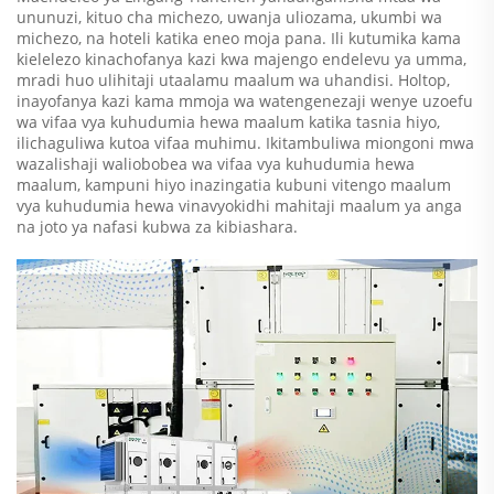
ununuzi, kituo cha michezo, uwanja uliozama, ukumbi wa
michezo, na hoteli katika eneo moja pana. Ili kutumika kama
kielelezo kinachofanya kazi kwa majengo endelevu ya umma,
mradi huo ulihitaji utaalamu maalum wa uhandisi. Holtop,
inayofanya kazi kama mmoja wa watengenezaji wenye uzoefu
wa vifaa vya kuhudumia hewa maalum katika tasnia hiyo,
ilichaguliwa kutoa vifaa muhimu. Ikitambuliwa miongoni mwa
wazalishaji waliobobea wa vifaa vya kuhudumia hewa
maalum, kampuni hiyo inazingatia kubuni vitengo maalum
vya kuhudumia hewa vinavyokidhi mahitaji maalum ya anga
na joto ya nafasi kubwa za kibiashara.