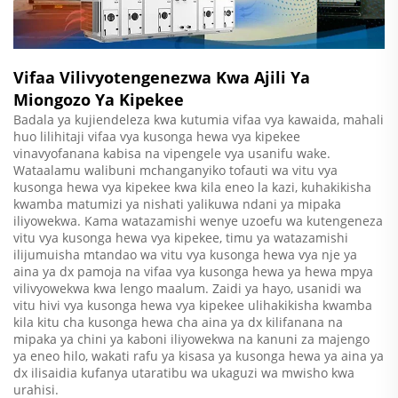
Vifaa Vilivyotengenezwa Kwa Ajili Ya
Miongozo Ya Kipekee
Badala ya kujiendeleza kwa kutumia vifaa vya kawaida, mahali
huo lilihitaji vifaa vya kusonga hewa vya kipekee
vinavyofanana kabisa na vipengele vya usanifu wake.
Wataalamu walibuni mchanganyiko tofauti wa vitu vya
kusonga hewa vya kipekee kwa kila eneo la kazi, kuhakikisha
kwamba matumizi ya nishati yalikuwa ndani ya mipaka
iliyowekwa. Kama watazamishi wenye uzoefu wa kutengeneza
vitu vya kusonga hewa vya kipekee, timu ya watazamishi
ilijumuisha mtandao wa vitu vya kusonga hewa vya nje ya
aina ya dx pamoja na vifaa vya kusonga hewa ya hewa mpya
vilivyowekwa kwa lengo maalum. Zaidi ya hayo, usanidi wa
vitu hivi vya kusonga hewa vya kipekee ulihakikisha kwamba
kila kitu cha kusonga hewa cha aina ya dx kilifanana na
mipaka ya chini ya kaboni iliyowekwa na kanuni za majengo
ya eneo hilo, wakati rafu ya kisasa ya kusonga hewa ya aina ya
dx ilisaidia kufanya utaratibu wa ukaguzi wa mwisho kwa
urahisi.