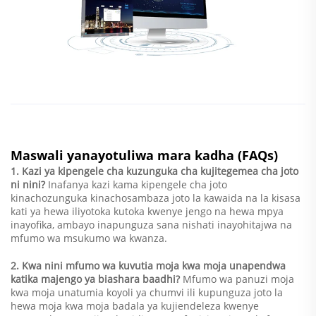
Maswali yanayotuliwa mara kadha (FAQs)
1. Kazi ya kipengele cha kuzunguka cha kujitegemea cha joto
ni nini?
Inafanya kazi kama kipengele cha joto
kinachozunguka kinachosambaza joto la kawaida na la kisasa
kati ya hewa iliyotoka kutoka kwenye jengo na hewa mpya
inayofika, ambayo inapunguza sana nishati inayohitajwa na
mfumo wa msukumo wa kwanza.
2. Kwa nini mfumo wa kuvutia moja kwa moja unapendwa
katika majengo ya biashara baadhi?
Mfumo wa panuzi moja
kwa moja unatumia koyoli ya chumvi ili kupunguza joto la
hewa moja kwa moja badala ya kujiendeleza kwenye