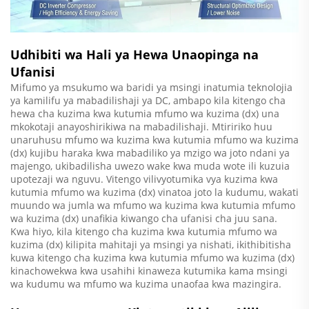
Udhibiti wa Hali ya Hewa Unaopinga na
Ufanisi
Mifumo ya msukumo wa baridi ya msingi inatumia teknolojia
ya kamilifu ya mabadilishaji ya DC, ambapo kila kitengo cha
hewa cha kuzima kwa kutumia mfumo wa kuzima (dx) una
mkokotaji anayoshirikiwa na mabadilishaji. Mtiririko huu
unaruhusu mfumo wa kuzima kwa kutumia mfumo wa kuzima
(dx) kujibu haraka kwa mabadiliko ya mzigo wa joto ndani ya
majengo, ukibadilisha uwezo wake kwa muda wote ili kuzuia
upotezaji wa nguvu. Vitengo vilivyotumika vya kuzima kwa
kutumia mfumo wa kuzima (dx) vinatoa joto la kudumu, wakati
muundo wa jumla wa mfumo wa kuzima kwa kutumia mfumo
wa kuzima (dx) unafikia kiwango cha ufanisi cha juu sana.
Kwa hiyo, kila kitengo cha kuzima kwa kutumia mfumo wa
kuzima (dx) kilipita mahitaji ya msingi ya nishati, ikithibitisha
kuwa kitengo cha kuzima kwa kutumia mfumo wa kuzima (dx)
kinachowekwa kwa usahihi kinaweza kutumika kama msingi
wa kudumu wa mfumo wa kuzima unaofaa kwa mazingira.