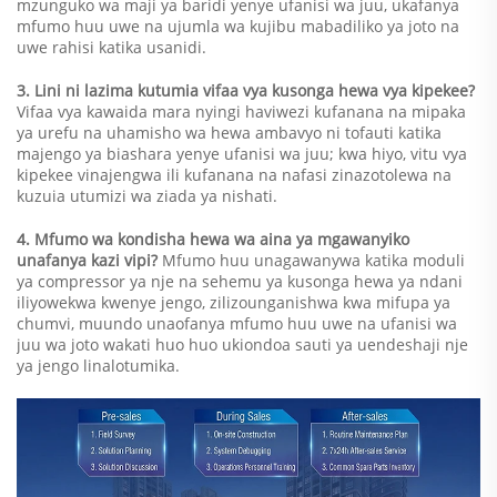
mzunguko wa maji ya baridi yenye ufanisi wa juu, ukafanya
mfumo huu uwe na ujumla wa kujibu mabadiliko ya joto na
uwe rahisi katika usanidi.
3. Lini ni lazima kutumia vifaa vya kusonga hewa vya kipekee?
Vifaa vya kawaida mara nyingi haviwezi kufanana na mipaka
ya urefu na uhamisho wa hewa ambavyo ni tofauti katika
majengo ya biashara yenye ufanisi wa juu; kwa hiyo, vitu vya
kipekee vinajengwa ili kufanana na nafasi zinazotolewa na
kuzuia utumizi wa ziada ya nishati.
4. Mfumo wa kondisha hewa wa aina ya mgawanyiko
unafanya kazi vipi?
Mfumo huu unagawanywa katika moduli
ya compressor ya nje na sehemu ya kusonga hewa ya ndani
iliyowekwa kwenye jengo, zilizounganishwa kwa mifupa ya
chumvi, muundo unaofanya mfumo huu uwe na ufanisi wa
juu wa joto wakati huo huo ukiondoa sauti ya uendeshaji nje
ya jengo linalotumika.