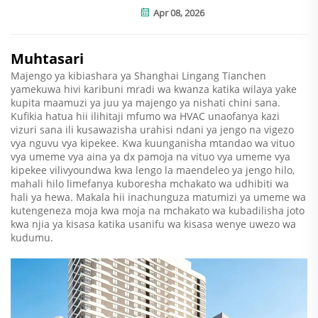
Apr 08, 2026
Muhtasari
Majengo ya kibiashara ya Shanghai Lingang Tianchen
yamekuwa hivi karibuni mradi wa kwanza katika wilaya yake
kupita maamuzi ya juu ya majengo ya nishati chini sana.
Kufikia hatua hii ilihitaji mfumo wa HVAC unaofanya kazi
vizuri sana ili kusawazisha urahisi ndani ya jengo na vigezo
vya nguvu vya kipekee. Kwa kuunganisha mtandao wa vituo
vya umeme vya aina ya dx pamoja na vituo vya umeme vya
kipekee vilivyoundwa kwa lengo la maendeleo ya jengo hilo,
mahali hilo limefanya kuboresha mchakato wa udhibiti wa
hali ya hewa. Makala hii inachunguza matumizi ya umeme wa
kutengeneza moja kwa moja na mchakato wa kubadilisha joto
kwa njia ya kisasa katika usanifu wa kisasa wenye uwezo wa
kudumu.