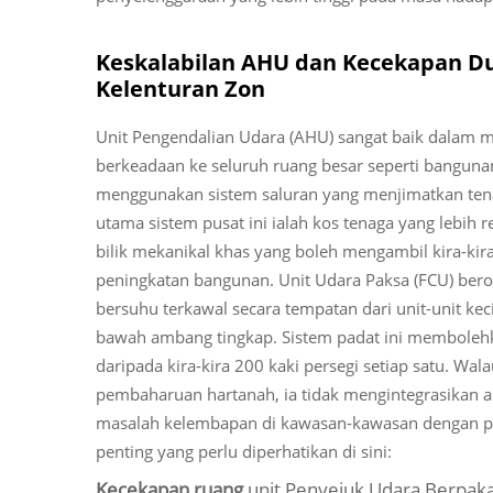
Keskalabilan AHU dan Kecekapan D
Kelenturan Zon
Unit Pengendalian Udara (AHU) sangat baik dalam
berkeadaan ke seluruh ruang besar seperti bangunan
menggunakan sistem saluran yang menjimatkan tenag
utama sistem pusat ini ialah kos tenaga yang lebih
bilik mekanikal khas yang boleh mengambil kira-kir
peningkatan bangunan. Unit Udara Paksa (FCU) ber
bersuhu terkawal secara tempatan dari unit-unit kec
bawah ambang tingkap. Sistem padat ini membolehka
daripada kira-kira 200 kaki persegi setiap satu. 
pembaharuan hartanah, ia tidak mengintegrasikan 
masalah kelembapan di kawasan-kawasan dengan p
penting yang perlu diperhatikan di sini:
Kecekapan ruang
unit Penyejuk Udara Berpak