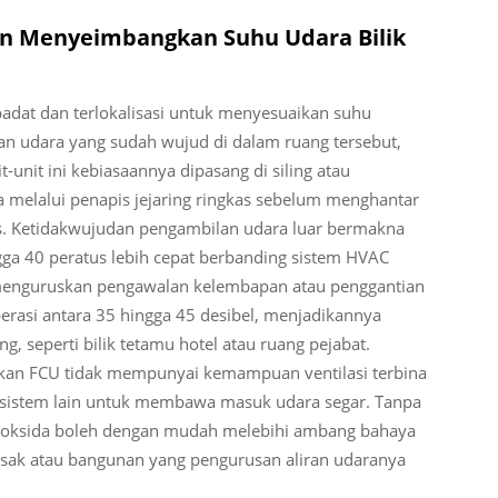
n Menyeimbangkan Suhu Udara Bilik
padat dan terlokalisasi untuk menyesuaikan suhu
 udara yang sudah wujud di dalam ruang tersebut,
nit ini kebiasaannya dipasang di siling atau
 melalui penapis jejaring ringkas sebelum menghantar
nas. Ketidakwujudan pengambilan udara luar bermakna
gga 40 peratus lebih cepat berbanding sistem HVAC
i menguruskan pengawalan kelembapan atau penggantian
erasi antara 35 hingga 45 desibel, menjadikannya
, seperti bilik tetamu hotel atau ruang pejabat.
kan FCU tidak mempunyai kemampuan ventilasi terbina
a sistem lain untuk membawa masuk udara segar. Tanpa
 dioksida boleh dengan mudah melebihi ambang bahaya
 sesak atau bangunan yang pengurusan aliran udaranya