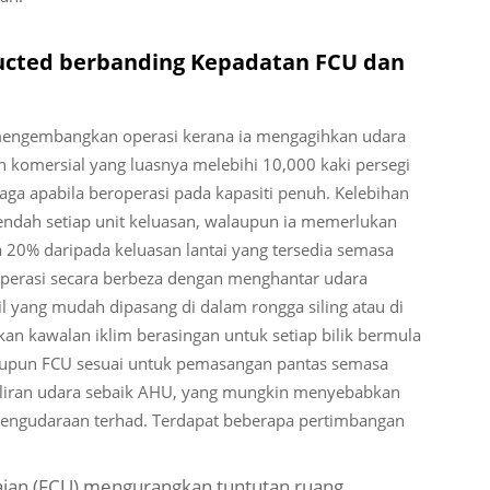
ucted berbanding Kepadatan FCU dan
 mengembangkan operasi kerana ia mengagihkan udara
 komersial yang luasnya melebihi 10,000 kaki persegi
a apabila beroperasi pada kapasiti penuh. Kelebihan
 rendah setiap unit keluasan, walaupun ia memerlukan
a 20% daripada keluasan lantai yang tersedia semasa
operasi secara berbeza dengan menghantar udara
il yang mudah dipasang di dalam rongga siling atau di
n kawalan iklim berasingan untuk setiap bilik bermula
Walaupun FCU sesuai untuk pemasangan pantas semasa
aliran udara sebaik AHU, yang mungkin menyebabkan
engudaraan terhad. Terdapat beberapa pertimbangan
aian (FCU) mengurangkan tuntutan ruang