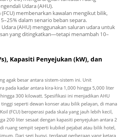
ngendali Udara (AHU).
n (FCU) membenarkan kawalan mengikut bilik,
5–25% dalam senario beban separa.
i Udara (AHU) menggunakan saluran udara untuk
isan yang ditingkatkan—tetapi menambah 10–
/s), Kapasiti Penyejukan (kW), dan
g agak besar antara sistem-sistem ini. Unit
pada kadar antara kira-kira 1,000 hingga 5,000 liter
ingga 300 kilowatt. Spesifikasi ini menjadikan AHU
tinggi seperti dewan konser atau bilik pelayan, di mana
Koil (FCU) beroperasi pada skala yang jauh lebih kecil,
ga 200 liter sesaat dengan kapasiti penyejukan antara 2
i ruang sempit seperti kubikel pejabat atau bilik hotel,
imum. Dari segi bunyi, terdapat perbezaan yang ketara