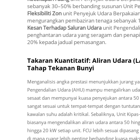
sebanyak 30–50% berbanding susunan Unit Pe
Fleksibiliti Zon
unit Penyejuk Udara Berpakaia
mengurangkan pembaziran tenaga sebanyak 1
Kesan Terhadap Saluran Udara
unit Pengendal
penghantaran udara yang seragam dan penap
20% kepada jadual pemasangan.
Takaran Kuantitatif: Aliran Udara (L
Tahap Tekanan Bunyi
Menganalisis angka prestasi menunjukkan jurang yan
Pengendalian Udara (AHU) mampu mengalirkan udara 
sesaat dan mempunyai kuasa penyejukan antara 50 h
sangat sesuai untuk tempat-tempat dengan tuntutan 
kawalan suhu adalah kritikal. Sebaliknya, Unit Kipas-
biasanya mengendalikan aliran udara antara 50 hing
hingga 20 kW setiap unit. FCU lebih sesuai dipasang d
di mana ruang lebih penting berbanding kuasa maks