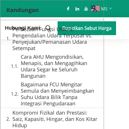
MS
Kandungan
Hubungi Kami
Dapatkan Sebut Harga
Perbezaan Fungsi Utama:
Pengendalian Udara Terpusat vs.
Penyejukan/Pemanasan Udara
Setempat
Cara AHU Mengondisikan,
Menapis, dan Mengagihkan
Udara Segar ke Seluruh
Bangunan
Bagaimana FCU Mengitar
Semula dan Menyeimbangkan
Suhu Udara Bilik Tanpa
Integrasi Pengudaraan
Kompromi Fizikal dan Prestasi:
Saiz, Kapasiti, Hingar, dan Kos Kitar
Hidup