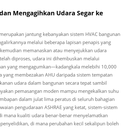
 dan Mengagihkan Udara Segar ke
a merupakan jantung kebanyakan sistem HVAC bangunan
engalirkannya melalui beberapa lapisan penapis yang
, kemudian memanaskan atau menyejukkan udara
telah diproses, udara ini dihembuskan melalui
ajuan yang mengagumkan—kadangkala melebihi 10,000
 Apa yang membezakan AHU daripada sistem tempatan
ekanan udara dalam bangunan secara tepat sambil
ebanyakan pemasangan moden mampu mengekalkan suhu
embapan dalam julat lima peratus di seluruh bahagian
aian pengudaraan ASHRAE yang ketat, sistem-sistem
 di mana kualiti udara benar-benar menyelamatkan
nyelidikan, di mana perubahan kecil sekalipun boleh