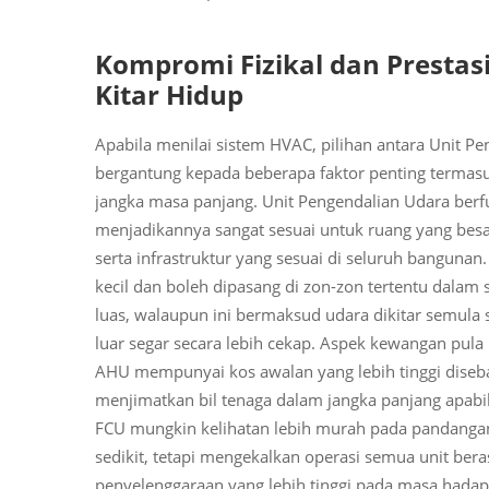
Kompromi Fizikal dan Prestasi:
Kitar Hidup
Apabila menilai sistem HVAC, pilihan antara Unit Pe
bergantung kepada beberapa faktor penting termasuk
jangka masa panjang. Unit Pengendalian Udara berf
menjadikannya sangat sesuai untuk ruang yang be
serta infrastruktur yang sesuai di seluruh bangunan
kecil dan boleh dipasang di zon-zon tertentu dalam
luas, walaupun ini bermaksud udara dikitar semu
luar segar secara lebih cekap. Aspek kewangan pu
AHU mempunyai kos awalan yang lebih tinggi dise
menjimatkan bil tenaga dalam jangka panjang apabila
FCU mungkin kelihatan lebih murah pada pandangan
sedikit, tetapi mengekalkan operasi semua unit ber
penyelenggaraan yang lebih tinggi pada masa hadap