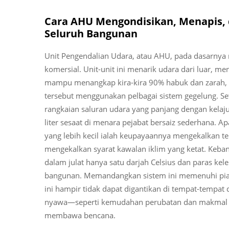
Cara AHU Mengondisikan, Menapis,
Seluruh Bangunan
Unit Pengendalian Udara, atau AHU, pada dasarny
komersial. Unit-unit ini menarik udara dari luar, m
mampu menangkap kira-kira 90% habuk dan zarah
tersebut menggunakan pelbagai sistem gegelung. Se
rangkaian saluran udara yang panjang dengan kel
liter sesaat di menara pejabat bersaiz sederhana.
yang lebih kecil ialah keupayaannya mengekalkan t
mengekalkan syarat kawalan iklim yang ketat. K
dalam julat hanya satu darjah Celsius dan paras kel
bangunan. Memandangkan sistem ini memenuhi piaw
ini hampir tidak dapat digantikan di tempat-tempat
nyawa—seperti kemudahan perubatan dan makmal pe
membawa bencana.