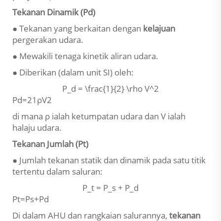
Tekanan Dinamik (Pd)
● Tekanan yang berkaitan dengan
kelajuan
pergerakan udara.
● Mewakili tenaga kinetik aliran udara.
● Diberikan (dalam unit SI) oleh:
P_d = \frac{1}{2} \rho V^2
Pd​=21​ρV2
di mana ρ ialah ketumpatan udara dan V ialah
halaju udara.
Tekanan Jumlah (Pt)
● Jumlah tekanan statik dan dinamik pada satu titik
tertentu dalam saluran:
P_t = P_s + P_d
Pt​=Ps​+Pd​
Di dalam AHU dan rangkaian salurannya,
tekanan