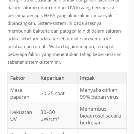
dalam saluran udara (in-duct UVGI) yang beroperasi
bersama penapis HEPA yang akhir-akhir ini banyak
dibincangkan. Sistem-sistem ini pada asasnya
membunuh bakteria dan patogen lain di dalam saluran
udara sebelum udara tersebut dialirkan semula ke
pejabat dan rumah. Walau bagaimanapun, terdapat
beberapa faktor yang menentukan tahap keberkesanan
sebenar sistem-sistem ini.
Faktor
Keperluan
Impak
Masa
Menyahaktifkan
≥0.25 saat
paparan
99% beban virus
Menembusi
Kekuatan
30–50
bioaerosol secara
UV
µW/cm²
berkesan